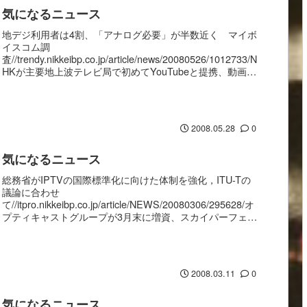
気になるニュース
地デジ利用者は4割、「アナログ必要」が半数近く マイボ
イスコム調
査//trendy.nikkeibp.co.jp/article/news/20080526/1012733/N
HKが主要地上波テレビ局で初めてYouTubeと提携、動画配
信を開始//giga...
2008.05.28
0
気になるニュース
総務省がIPTVの国際標準化に向けた体制を強化，ITU-Tの
議論に合わせ
て//itpro.nikkeibp.co.jp/article/NEWS/20080306/295628/オ
プティキャストグループが3月末に増資、スカイパーフェク
トなどが引き受け//i...
2008.03.11
0
気になるニュース