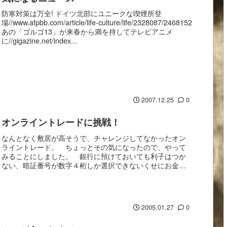
防寒対策は万全! ドイツ北部にユニークな喫煙所登
場//www.afpbb.com/article/life-culture/life/2328087/2468152
あの「ゴルゴ13」が来春から満を持してテレビアニメ
に//gigazine.net/index...
2007.12.25
0
オンライントレードに挑戦！
なんとなく敷居が高そうで、チャレンジしてなかったオン
ライントレード。 ちょっとその気になったので、やって
みることにしました。 銀行に預けておいても利子はつか
ない、暗証番号が数字４桁しか選択できないくせにお金を
詐取されても保証されないし、保証する気も無いって...
2005.01.27
0