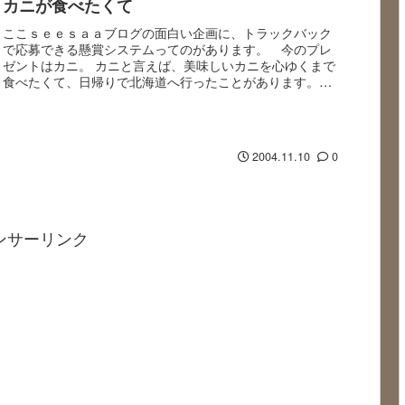
カニが食べたくて
ここｓｅｅｓａａブログの面白い企画に、トラックバック
で応募できる懸賞システムってのがあります。 今のプレ
ゼントはカニ。 カニと言えば、美味しいカニを心ゆくまで
食べたくて、日帰りで北海道へ行ったことがあります。
北海道は寒くて寒くて、おまけに吹雪。 午前中に寿司を
食べ、観光をちょこっとだけやって、早め...
2004.11.10
0
ンサーリンク