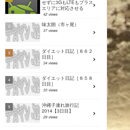
せずに3GもLTEもプラス
エリアに対応させる
42 views
味太朗（市ヶ尾）
37 views
ダイエット日記［８６２
日目］
34 views
ダイエット日記［８５８
日目］
33 views
沖縄子連れ旅行記
2014【3日目】
29 views