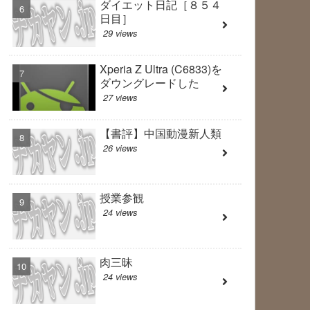
ダイエット日記［８５４
日目］
29 views
Xperia Z Ultra (C6833)を
ダウングレードした
27 views
【書評】中国動漫新人類
26 views
授業参観
24 views
肉三昧
24 views