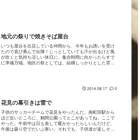
地元の祭りで焼きそば屋台
いつも屋台を出店している仲間から、今年もお誘いを受け
たので喜び勇んで出陣！じっとしていても汗が出るけど風
が吹くと気持ち涼しい休日に、集合時間に向かったらすで
に準備万端。地区の祭としては、結構しっかりとした雰囲
気。 歴史と結束を感じるね。 そうこうしているう...
2014.08.17
0
花見の幕引きは雷で
子供のサッカーチームで花見をやったんだ。南町田駅から
ほど近いところに、鶴間公園ってとこがあってね。ここで
やった。午前中は日も差して暖かかったらしいんだけど、
午後は曇り空でだいぶ寒い。それでも、子供達が楽しそう
に皆で遊んでいるのを眺めていると、「あぁ、これが...