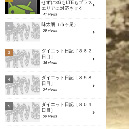
せずに3GもLTEもプラス
エリアに対応させる
41 views
味太朗（市ヶ尾）
39 views
ダイエット日記［８６２
日目］
36 views
ダイエット日記［８５８
日目］
34 views
ダイエット日記［８５４
日目］
30 views