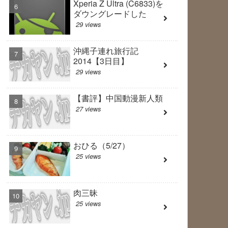
Xperia Z Ultra (C6833)を
ダウングレードした
29 views
沖縄子連れ旅行記
2014【3日目】
29 views
【書評】中国動漫新人類
27 views
おひる（5/27）
25 views
肉三昧
25 views