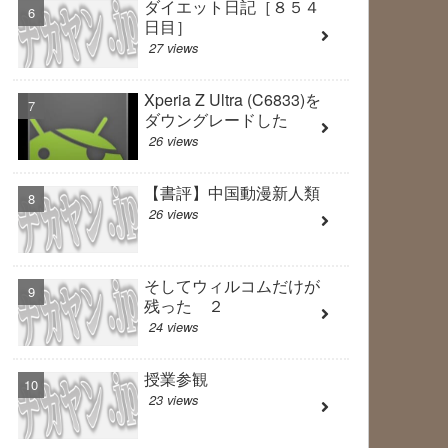
ダイエット日記［８５４
日目］
27 views
Xperia Z Ultra (C6833)を
ダウングレードした
26 views
【書評】中国動漫新人類
26 views
そしてウィルコムだけが
残った ２
24 views
授業参観
23 views