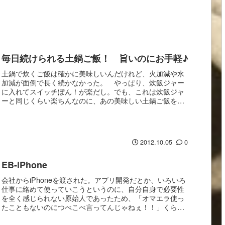
毎日続けられる土鍋ご飯！ 旨いのにお手軽♪
土鍋で炊くご飯は確かに美味しいんだけれど、火加減や水
加減が面倒で長く続かなかった。 やっぱり、炊飯ジャー
に入れてスイッチぽん！が楽だし。でも、これは炊飯ジャ
ーと同じくらい楽ちんなのに、あの美味しい土鍋ご飯を作
ることができてスバラシイ！取説をキッチンに置いて...
2012.10.05
0
EB-iPhone
会社からiPhoneを渡された。アプリ開発だとか、いろいろ
仕事に絡めて使っていこうというのに、自分自身で必要性
を全く感じられない原始人であったため、「オマエラ使っ
たこともないのにつべこべ言ってんじゃねぇ！！」くらい
の話で持つことになったという（笑で、正直に...