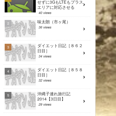
せずに3GもLTEもプラス
エリアに対応させる
40 views
味太朗（市ヶ尾）
36 views
ダイエット日記［８６２
日目］
34 views
ダイエット日記［８５８
日目］
32 views
沖縄子連れ旅行記
2014【3日目】
29 views