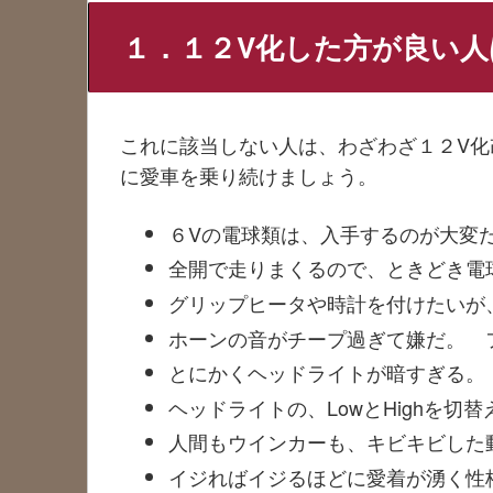
１．１２V化した方が良い
これに該当しない人は、わざわざ１２V
に愛車を乗り続けましょう。
６Vの電球類は、入手するのが大変
全開で走りまくるので、ときどき電
グリップヒータや時計を付けたいが
ホーンの音がチープ過ぎて嫌だ。 
とにかくヘッドライトが暗すぎる。
ヘッドライトの、LowとHighを
人間もウインカーも、キビキビした
イジればイジるほどに愛着が湧く性