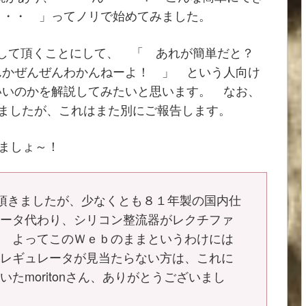
・・・ 」ってノリで始めてみました。
して頂くことにして、 「 あれが簡単だと？
んかぜんぜんわかんねーよ！ 」 という人向け
いいのかを解説してみたいと思います。 なお、
ましたが、これはまた別にご報告します。
ましょ～！
頂きましたが、少なくとも８１年製の国内仕
レータ代わり、シリコン整流器がレクチファ
。 よってこのＷｅｂのままというわけには
にレギュレータが見当たらない方は、これに
たmoritonさん、ありがとうございまし