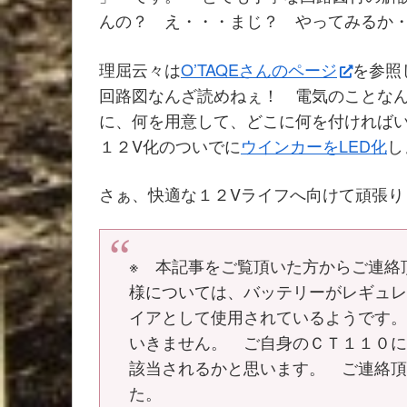
んの？ え・・・まじ？ やってみるか
理屈云々は
O’TAQEさんのページ
を参照
回路図なんざ読めねぇ！ 電気のことな
に、何を用意して、どこに何を付ければ
１２V化のついでに
ウインカーをLED化
し
さぁ、快適な１２Vライフへ向けて頑張り
※ 本記事をご覧頂いた方からご連絡
様については、バッテリーがレギュ
イアとして使用されているようです
いきません。 ご自身のＣＴ１１０
該当されるかと思います。 ご連絡頂い
た。