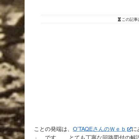
この記事
ことの発端は、
O’TAQEさんのＷｅｂ
に
」 です。 とても丁寧な回路図付の解