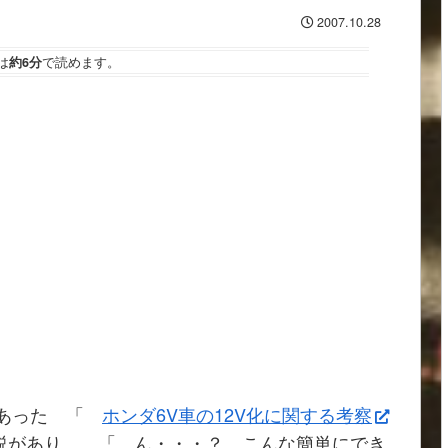
2007.10.28
は
約6分
で読めます。
あった 「
ホンダ6V車の12V化に関する考察
説があり、 「 ん・・・？ こんな簡単にでき