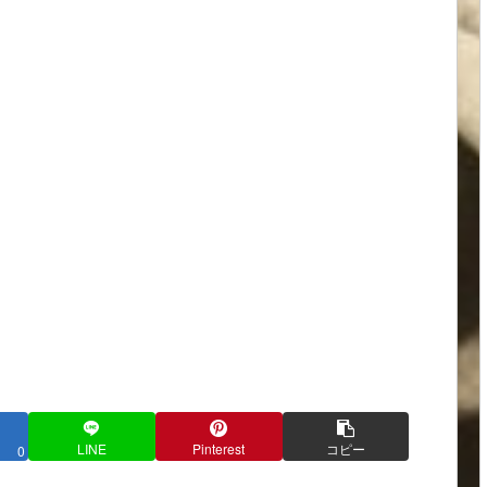
LINE
Pinterest
コピー
0