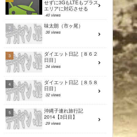
せずに3GもLTEもプラス
エリアに対応させる
40 views
味太朗（市ヶ尾）
36 views
ダイエット日記［８６２
日目］
34 views
ダイエット日記［８５８
日目］
32 views
沖縄子連れ旅行記
2014【3日目】
29 views