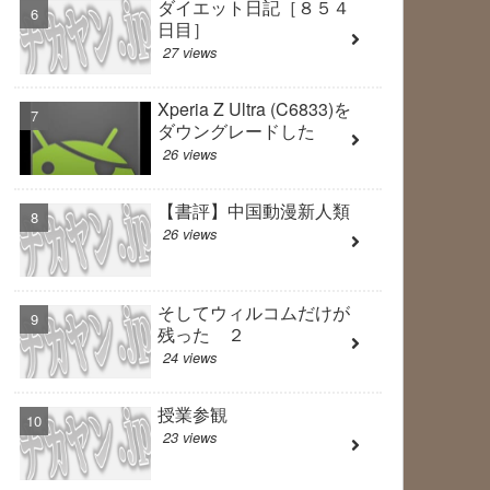
ダイエット日記［８５４
日目］
27 views
Xperia Z Ultra (C6833)を
ダウングレードした
26 views
【書評】中国動漫新人類
26 views
そしてウィルコムだけが
残った ２
24 views
授業参観
23 views