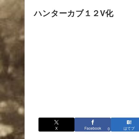
ハンターカブ１２V化
X
Facebook
はてブ
0