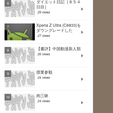
ダイエット日記［８５４
日目］
29 views
Xperia Z Ultra (C6833)を
ダウングレードした
27 views
【書評】中国動漫新人類
26 views
授業参観
24 views
肉三昧
24 views