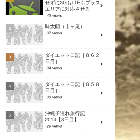
せずに3GもLTEもプラス
エリアに対応させる
42 views
味太朗（市ヶ尾）
37 views
ダイエット日記［８６２
日目］
34 views
ダイエット日記［８５８
日目］
33 views
沖縄子連れ旅行記
2014【3日目】
29 views