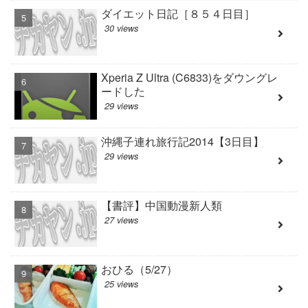
ダイエット日記［８５４日目］
30 views
Xperia Z Ultra (C6833)をダウングレ
ードした
29 views
沖縄子連れ旅行記2014【3日目】
29 views
【書評】中国動漫新人類
27 views
おひる（5/27）
25 views