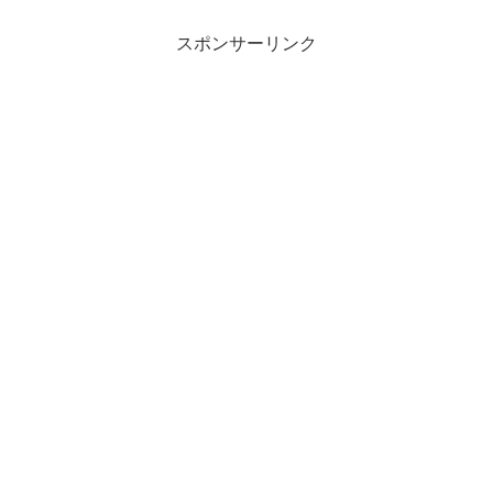
工夫を凝らすことにした。幸せな最後を
迎えさせてあげたい。そんな...
スポンサーリンク