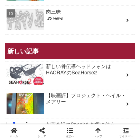
肉三昧
25 views
新しい記事
新しい骨伝導ヘッドフォンは
HACRAYのSeaHorse2
【映画評】プロジェクト・ヘイル・
メアリー
AI英会話のSpeakをお得に使う
ホーム
シェア
目次へ
トップ
サイドバー