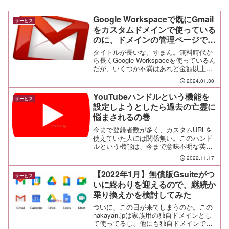
Google Workspaceで既にGmail
サービス
をカスタムドメインで使っている
のに、ドメインの管理ページで
「Gmailを有効にする」と表示さ
タイトルが長いな。すまん。無料時代か
れてしまう場合の対処法
ら長くGoogle Workspaceを使っているん
だが、いくつか不満はあれど金額以上の
価値がある素晴らしいサービスだ。ファ
2024.01.30
ミリーグループが組めないところだけな
んとかしてくれ。と言うことで、タイト
YouTubeハンドルという機能を
サービス
ルの件。
設定しようとしたら過去の亡霊に
悩まされるの巻
今まで登録者数が多く、カスタムURLを
使えていた人には関係無い。このハンド
ルという機能は、今まで意味不明な英数
字の羅列だった零細YouTuberでも、
2022.11.17
Twitterのような@マークから始まる自分
専用のURLを持てるようになると言うこ
【2022年1月】無償版Gsuiteがつ
サービス
とだ。
いに終わりを迎えるので、継続か
乗り換えかを検討してみた
ついに、この日が来てしまうのか。この
nakayan.jpは家族用の独自ドメインとし
て使ってるし、他にも独自ドメインで無