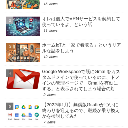
16 views
オレは個人でVPNサービスを契約して
使っているよ、という話
11 views
ホームIoTと「家で看取る」というリア
ルな話をしよう
10 views
Google Workspaceで既にGmailをカス
タムドメインで使っているのに、ドメ
インの管理ページで「Gmailを有効に
する」と表示されてしまう場合の対処
法
9 views
【2022年1月】無償版Gsuiteがついに
終わりを迎えるので、継続か乗り換え
かを検討してみた
7 views