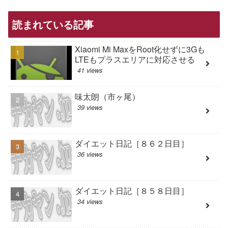
読まれている記事
Xiaomi Mi MaxをRoot化せずに3Gも
LTEもプラスエリアに対応させる
41 views
味太朗（市ヶ尾）
39 views
ダイエット日記［８６２日目］
36 views
ダイエット日記［８５８日目］
34 views