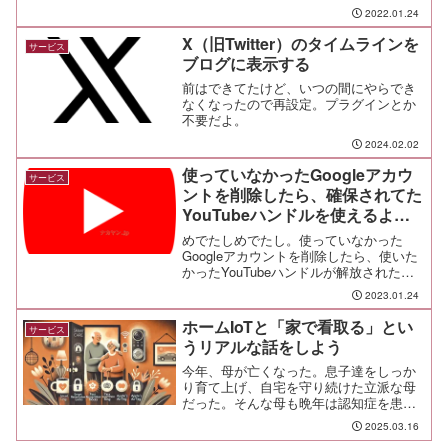
償版Gsuite（G Suite legacy エディショ
2022.01.24
ン）を何個か維持しているので、どうす
るか考えねば。まずは家族用の...
X（旧Twitter）のタイムラインを
サービス
ブログに表示する
前はできてたけど、いつの間にやらでき
なくなったので再設定。プラグインとか
不要だよ。
2024.02.02
使っていなかったGoogleアカウ
サービス
ントを削除したら、確保されてた
YouTubeハンドルを使えるよう
になった
めでたしめでたし。使っていなかった
Googleアカウントを削除したら、使いた
かったYouTubeハンドルが解放された。
解放は数日って期間じゃなかったけど
2023.01.24
ね。
ホームIoTと「家で看取る」とい
サービス
うリアルな話をしよう
今年、母が亡くなった。息子達をしっか
り育て上げ、自宅を守り続けた立派な母
だった。そんな母も晩年は認知症を患
い、入院も視野に入れつつ、なんとかし
2025.03.16
て自宅で暮らしていけるよう、オレ達も