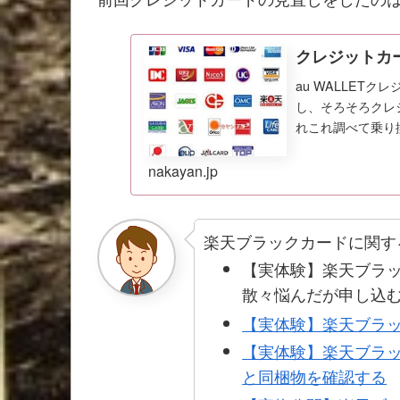
クレジットカ
au WALLET
し、そろそろクレ
れこれ調べて乗り
nakayan.jp
楽天ブラックカードに関す
【実体験】楽天ブラ
散々悩んだが申し込
【実体験】楽天ブラ
【実体験】楽天ブラ
と同梱物を確認する