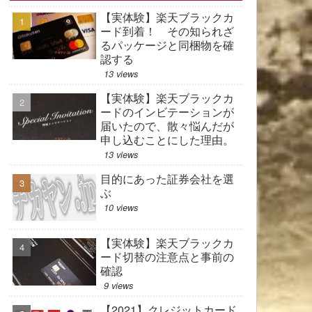
【実体験】楽天ブラックカ
ード到着！ その知られざ
るパッケージと同梱物を確
認する
13 views
【実体験】楽天ブラックカ
ードのインビテーションが
届いたので、散々悩んだが
申し込むことにした理由。
13 views
目的にあった証券会社を選
ぶ
10 views
【実体験】楽天ブラックカ
ード切替の注意点と事前の
確認
9 views
【2021】クレジットカード