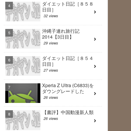
ダイエット日記［８５８
日目］
32 views
沖縄子連れ旅行記
2014【3日目】
29 views
ダイエット日記［８５４
日目］
27 views
Xperia Z Ultra (C6833)を
ダウングレードした
26 views
【書評】中国動漫新人類
26 views