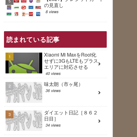
の見直し
8 views
読まれている記事
Xiaomi Mi MaxをRoot化
せずに3GもLTEもプラス
エリアに対応させる
40 views
味太朗（市ヶ尾）
36 views
ダイエット日記［８６２
日目］
34 views