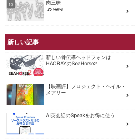
肉三昧
25 views
新しい記事
新しい骨伝導ヘッドフォンは
HACRAYのSeaHorse2
【映画評】プロジェクト・ヘイル・
メアリー
AI英会話のSpeakをお得に使う