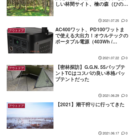
しい林間サイト、檜の森（ひのき
のもり）キャンプ場は、管理人さ
んの思いの詰まった現在進行形の
2021.07.25
0
キャンプ場だった
AC400ワット、PD100ワットま
アウトドア
で使える大出力！オウルテックの
ポータブル電源（403Wh /
112,000mAh / PD100W / OWL-
LPBL112001）をポチッた件
2021.07.22
0
【密林探訪】G.G.N. 55パップテ
アウトドア
ントTCはコスパの良い本格パッ
プテントだった
2021.06.29
0
【2021】潮干狩りに行ってきた
アウトドア
2021.06.17
0