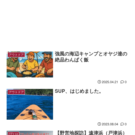
強風の海辺キャンプとオヤジ達の
アウトドア
絶品わんぱく飯
2025.04.21
0
SUP、はじめました。
アウトドア
2023.08.04
0
【野営地探訪】遠津浜（戸津浜）
CT110