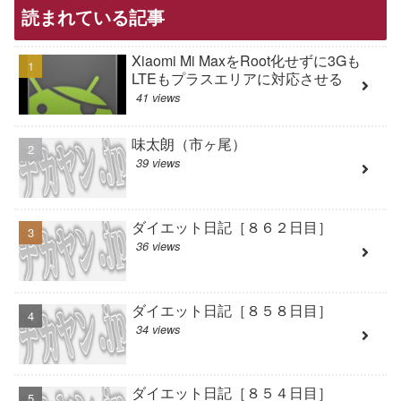
読まれている記事
Xiaomi Mi MaxをRoot化せずに3Gも
LTEもプラスエリアに対応させる
41 views
味太朗（市ヶ尾）
39 views
ダイエット日記［８６２日目］
36 views
ダイエット日記［８５８日目］
34 views
ダイエット日記［８５４日目］