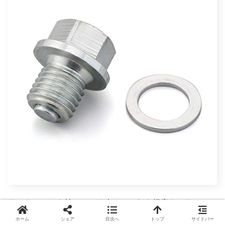
トルクレンチを持っている人は、これを規定トルクの
25N･mで締める。
ホーム
シェア
目次へ
トップ
サイドバー