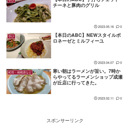
学び
チーネと豚肉のグリル
2023.05.16
0
【本日のABC】NEWスタイルボ
学び
ロネーゼとミルフィーユ
2023.04.07
0
寒い朝はラーメンが旨い。7時か
町田・相模原など
らやってるラーメンショップ成瀬
が丘店に行ってきた。
2023.02.11
0
スポンサーリンク