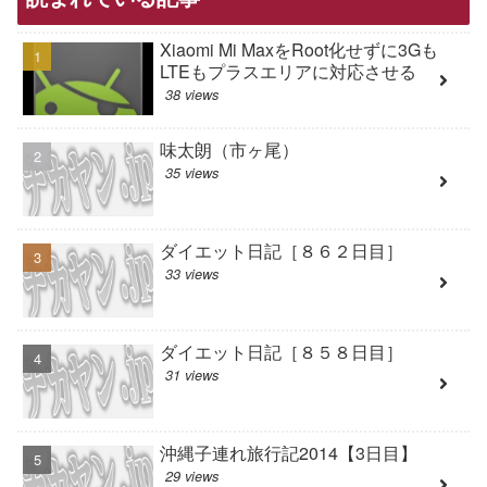
Xiaomi Mi MaxをRoot化せずに3Gも
LTEもプラスエリアに対応させる
38 views
味太朗（市ヶ尾）
35 views
ダイエット日記［８６２日目］
33 views
ダイエット日記［８５８日目］
31 views
沖縄子連れ旅行記2014【3日目】
29 views