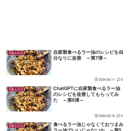
自家製食べるラー油のレシピを自
宅飯＆弁当
分なりに改善 ～第7弾～
2024.06.11
0
ChatGPTに自家製食べるラー油
宅飯＆弁当
のレシピを改善してもらってみ
た ～第6弾～
2024.05.16
0
食べるラー油じゃなくておつまみ
宅飯＆弁当
ラー油でいいじゃないか ～第5