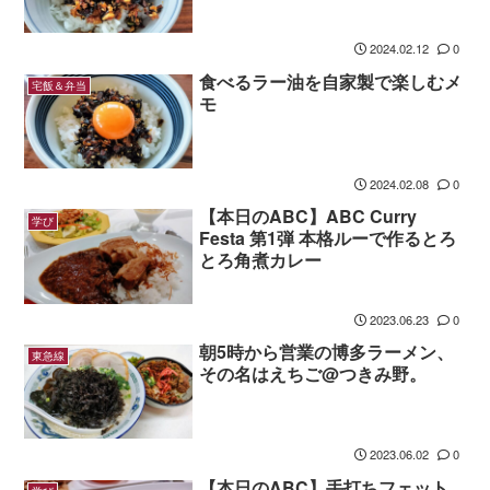
2024.02.12
0
食べるラー油を自家製で楽しむメ
宅飯＆弁当
モ
2024.02.08
0
【本日のABC】ABC Curry
学び
Festa 第1弾 本格ルーで作るとろ
とろ角煮カレー
2023.06.23
0
朝5時から営業の博多ラーメン、
東急線
その名はえちご@つきみ野。
2023.06.02
0
【本日のABC】手打ちフェット