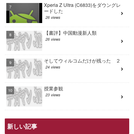
Xperia Z Ultra (C6833)をダウングレ
ードした
26 views
【書評】中国動漫新人類
26 views
そしてウィルコムだけが残った ２
24 views
授業参観
23 views
新しい記事