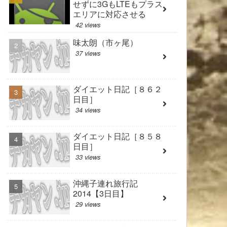
せずに3GもLTEもプラス
エリアに対応させる
42 views
味太朗（市ヶ尾）
37 views
ダイエット日記［８６２
日目］
34 views
ダイエット日記［８５８
日目］
33 views
沖縄子連れ旅行記
2014【3日目】
29 views