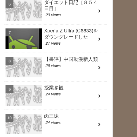
ダイエット日記［８５４
日目］
29 views
Xperia Z Ultra (C6833)を
ダウングレードした
27 views
【書評】中国動漫新人類
26 views
授業参観
24 views
肉三昧
24 views