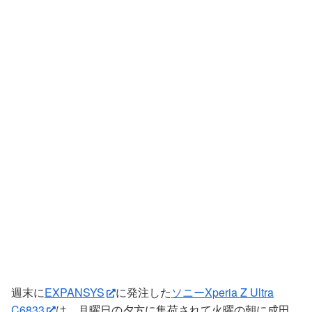
週末に
EXPANSYS
に発注した
ソニーXperia Z Ultra
C6833
は、月曜日の夕方に集荷されて火曜の朝に成田