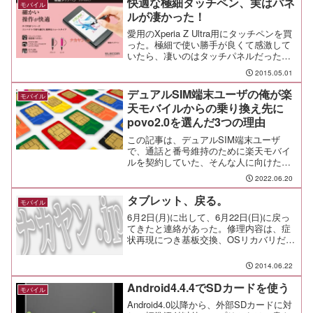
快適な極細タッチペン、実はパネ
モバイル
ルが凄かった！
愛用のXperia Z Ultra用にタッチペンを買
った。極細で使い勝手が良くて感激して
いたら、凄いのはタッチパネルだったっ
てことがわかって、さらにSONY愛が深
2015.05.01
まる今日この頃。皆様、心に愛はありま
すか。
デュアルSIM端末ユーザの俺が楽
モバイル
天モバイルからの乗り換え先に
povo2.0を選んだ3つの理由
この記事は、デュアルSIM端末ユーザ
で、通話と番号維持のために楽天モバイ
ルを契約していた、そんな人に向けたも
のだ。G-Suiteもそうだが、刈り取りの時
2022.06.20
期なんだなぁ。。。としみじみ思う。楽
天モバイルショックとでも言おうか。ぶ
タブレット、戻る。
モバイル
っちゃけ0円で維...
6月2日(月)に出して、6月22日(日)に戻っ
てきたと連絡があった。修理内容は、症
状再現につき基板交換、OSリカバリだそ
うで。修理も多くて大変なんだろう。次
に壊れた時は買い換えだな。その時まで
2014.06.22
に、新しいNEXUSタブレットが出ていれ
ばいいな...
Android4.4.4でSDカードを使う
モバイル
Android4.0以降から、外部SDカードに対