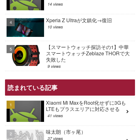
14 views
Xperia Z Ultraが文鎮化→復旧
10 views
【スマートウォッチ探訪その1】中華
スマートウォッチZeblaze THORで大
失敗した
9 views
読まれている記事
Xiaomi Mi MaxをRoot化せずに3Gも
LTEもプラスエリアに対応させる
41 views
味太朗（市ヶ尾）
37 views