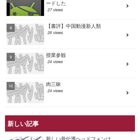
ードした
27 views
【書評】中国動漫新人類
26 views
授業参観
24 views
肉三昧
24 views
新しい記事
新しい骨伝導ヘッドフォンは