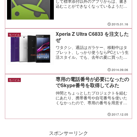
して標準添付以外のアプリからは、書き
込むことができなくなっているようだ。
どうも、次期Androidからは読み書きが復
活するらしいのだが、それにしたって今
使えないのは不便で仕方ない。と言うこ
2015.01.16
とで...
Xperia Z Ultra C6833 を注文した
モバイル
ぜ
ワタクシ、通話はガラケー、移動中はタ
ブレット、しっかり使うならPCという生
活スタイル。でも、去年の夏に買った愛
機ASUS Fonepad ME371MGが6月に調子
が悪くて修理したのに、8月にまた再起動
2014.09.06
ループに陥って再修理という有様で、ほ
ん...
専用の電話番号が必要になったの
モバイル
でSkype番号を取得してみた
仲間とちょっとしたプロジェクトを組む
にあたり、携帯番号や自宅番号を使いた
くなかったので、専用の番号を用意する
ことにした。
2017.12.05
スポンサーリンク