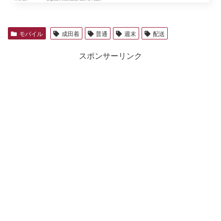
モバイル
成田着
普通
週末
配送
スポンサーリンク