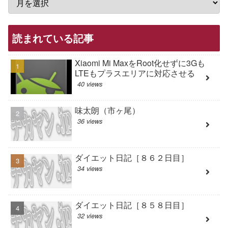
読まれている記事
Xiaomi Mi MaxをRoot化せずに3Gも
LTEもプラスエリアに対応させる
40 views
味太朗（市ヶ尾）
36 views
ダイエット日記［８６２日目］
34 views
ダイエット日記［８５８日目］
32 views