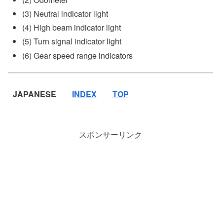
(3) Neutral indicator light
(4) High beam indicator light
(5) Turn signal indicator light
(6) Gear speed range indicators
JAPANESE
INDEX
TOP
スポンサーリンク