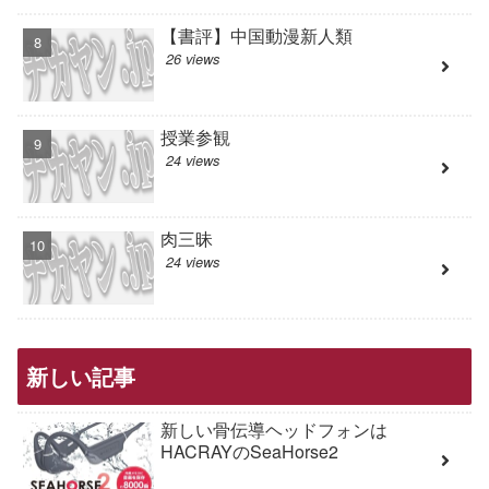
【書評】中国動漫新人類
26 views
授業参観
24 views
肉三昧
24 views
新しい記事
新しい骨伝導ヘッドフォンは
HACRAYのSeaHorse2