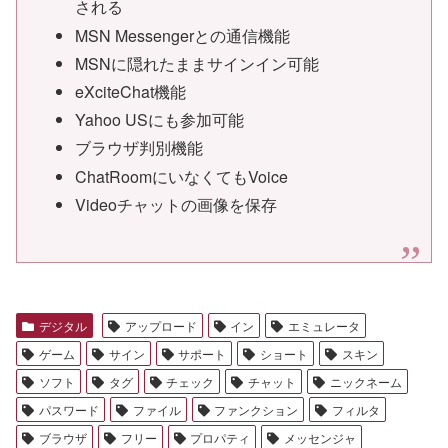
される
MSN Messengerとの通信機能
MSNに隠れたままサインイン可能
eXciteChat機能
Yahoo USにも参加可能
ブラウザ判別機能
ChatRoomにいなくてもVoice
Videoチャットの画像を保存
デジタル
アップロード
イン
エミュレータ
ゲーム
サイン
サポート
ショート
スキン
ソフト
タグ
チェック
チャット
ニックネーム
パスワード
ファイル
ファンクション
フィルタ
ブラウザ
フリー
プロパティ
メッセンジャ