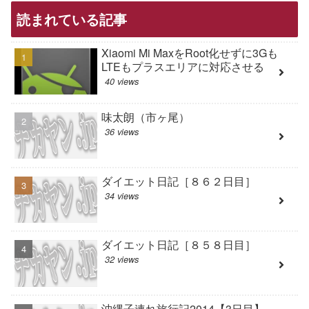
読まれている記事
Xiaomi Mi MaxをRoot化せずに3Gも
LTEもプラスエリアに対応させる
40 views
味太朗（市ヶ尾）
36 views
ダイエット日記［８６２日目］
34 views
ダイエット日記［８５８日目］
32 views
沖縄子連れ旅行記2014【3日目】