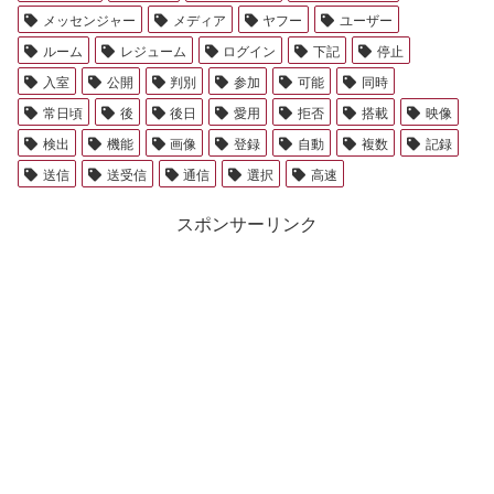
メッセンジャー
メディア
ヤフー
ユーザー
ルーム
レジューム
ログイン
下記
停止
入室
公開
判別
参加
可能
同時
常日頃
後
後日
愛用
拒否
搭載
映像
検出
機能
画像
登録
自動
複数
記録
送信
送受信
通信
選択
高速
スポンサーリンク