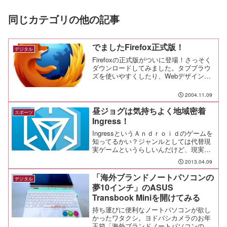
同じカテゴリの他の記事
でましたFirefox正式版！
デジタル
Firefoxの正式版がついに登場！さっそく
ダウンロードしてみました。タブブラウ
ズを使いやすくしたり、Webデザインを
手助けする、「 タブブラウザ拡張 」と
「Web Developer」も忘れずに！
2004.11.09
昼ジョグは気持ちよく地域密着
スポーツ
Ingress！
IngressというＡｎｄｒｏｉｄのゲームを
知ってるかい？ジャンルとしては代替現
実ゲームというらしいんだけど、現実の
世界にある何か・・・像とかモニュメン
2013.04.09
ト、特徴的な建造物とか・・・にポータ
ルと呼ばれる目印が設置されていて、そ
「海外ブランドノートパソコンの
デジタル
こを敵と味方に分...
夢10インチ」のASUS
Transbook Miniを開けてみる
持ち運びに便利なノートパソコンが欲し
かったワタクシ。ヨドバシカメラのお年
玉箱「海外ブランドノートパソコンの夢