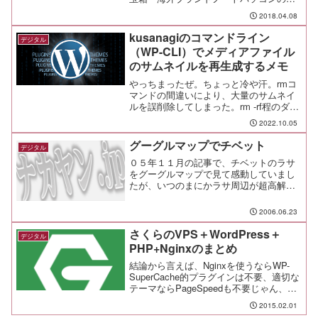
10インチ」が当選したので、さっそくワ
2018.04.08
クワクドキドキの開封だ。前の記事にも
書いたけど、ASUSのTransBook Miniと
kusanagiのコマンドライン
デジタル
マウス...
（WP-CLI）でメディアファイル
のサムネイルを再生成するメモ
やっちまったぜ。ちょっと冷や汗。rmコ
マンドの間違いにより、大量のサムネイ
ルを誤削除してしまった。rm -rf程のダメ
ージではないが。あぶねー
2022.10.05
グーグルマップでチベット
デジタル
０５年１１月の記事で、チベットのラサ
をグーグルマップで見て感動していまし
たが、いつのまにかラサ周辺が超高解像
度になってました。拡大していくと、車
はおろか、人影まで判別可能になってま
2006.06.23
す。 すごい。自分が旅行していたとき
の地図を引っ張り出して、...
さくらのVPS＋WordPress＋
デジタル
PHP+Nginxのまとめ
結論から言えば、Nginxを使うならWP-
SuperCache的プラグインは不要、適切な
テーマならPageSpeedも不要じゃん、と
いうことになりました。ポイントはこれ
2015.02.01
だ。