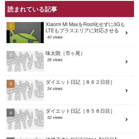
読まれている記事
Xiaomi Mi MaxをRoot化せずに3Gも
LTEもプラスエリアに対応させる
40 views
味太朗（市ヶ尾）
36 views
ダイエット日記［８６２日目］
34 views
ダイエット日記［８５８日目］
32 views