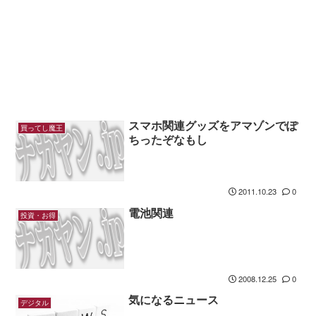
スマホ関連グッズをアマゾンでぽ
買ってし魔王
ちったぞなもし
2011.10.23
0
電池関連
投資・お得
2008.12.25
0
気になるニュース
デジタル