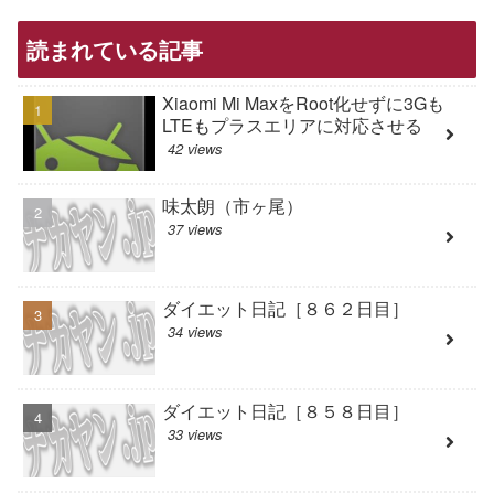
読まれている記事
Xiaomi Mi MaxをRoot化せずに3Gも
LTEもプラスエリアに対応させる
42 views
味太朗（市ヶ尾）
37 views
ダイエット日記［８６２日目］
34 views
ダイエット日記［８５８日目］
33 views