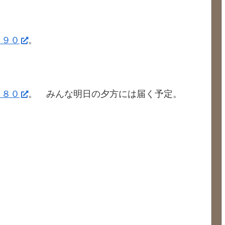
６９０
。
４８０
。 みんな明日の夕方には届く予定。