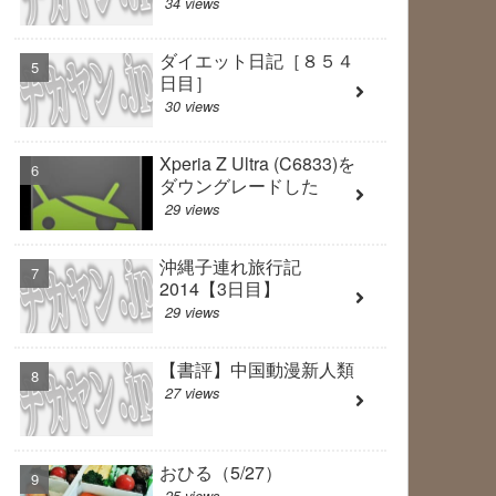
34 views
ダイエット日記［８５４
日目］
30 views
Xperia Z Ultra (C6833)を
ダウングレードした
29 views
沖縄子連れ旅行記
2014【3日目】
29 views
【書評】中国動漫新人類
27 views
おひる（5/27）
25 views