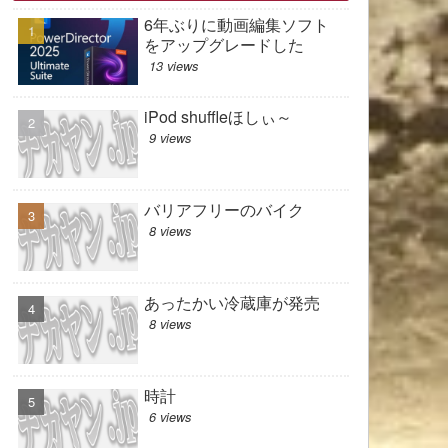
6年ぶりに動画編集ソフト
をアップグレードした
13 views
iPod shuffleほしぃ～
9 views
バリアフリーのバイク
8 views
あったかい冷蔵庫が発売
8 views
時計
6 views