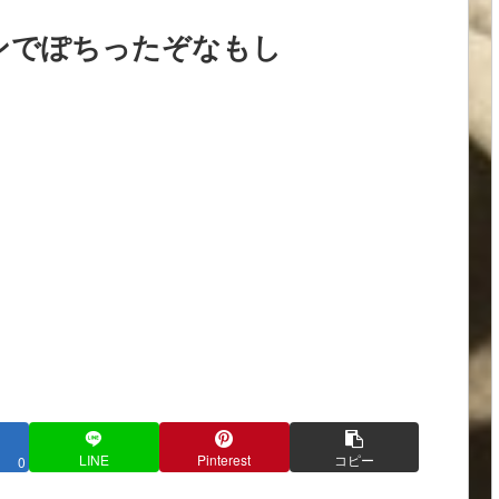
ンでぽちったぞなもし
LINE
Pinterest
コピー
0