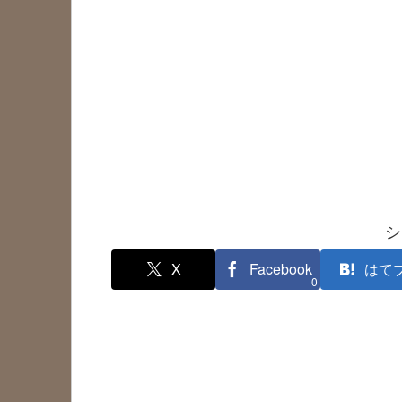
シ
X
Facebook
はて
0