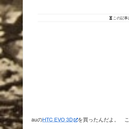
この記事
auの
HTC EVO 3D
を買ったんだよ。 