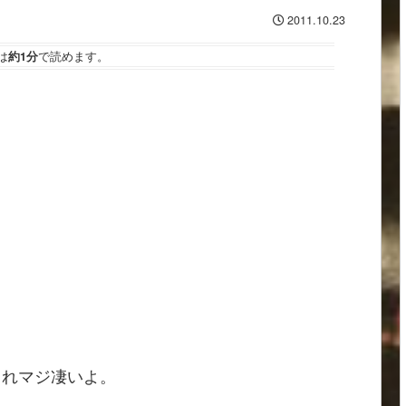
2011.10.23
は
約1分
で読めます。
これマジ凄いよ。