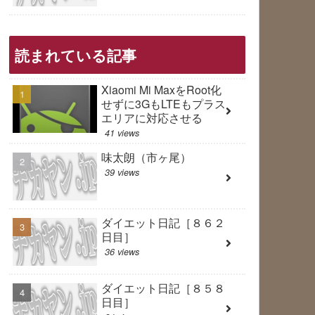
読まれている記事
Xiaomi Mi MaxをRoot化
せずに3GもLTEもプラス
エリアに対応させる
41 views
味太朗（市ヶ尾）
39 views
ダイエット日記［８６２
日目］
36 views
ダイエット日記［８５８
日目］