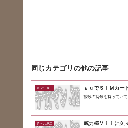
同じカテゴリの他の記事
ａｕでＳＩＭカー
買ってし魔王
複数の携帯を持っていて
威力棒Ｖｉｉに久
買ってし魔王