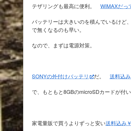
テザリングも最高に便利。
WiMAXだ
バッテリーは大きいのを積んでいるけど
で無くなるのも早い。
なので、まずは電源対策。
SONYの外付けバッテリ
だ。
送料込み
で、もともと8GBのmicroSDカードが
家電量販で買うよりずっと安い
送料込み