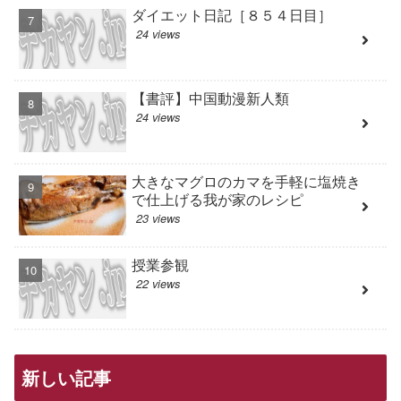
ダイエット日記［８５４日目］
24 views
【書評】中国動漫新人類
24 views
大きなマグロのカマを手軽に塩焼き
で仕上げる我が家のレシピ
23 views
授業参観
22 views
新しい記事