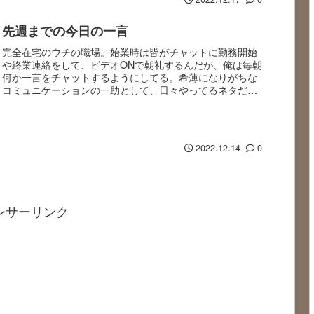
先週までの今日の一言
完全在宅のウチの職場。始業時は皆がチャットに勤務開始
や終業連絡をして、ビデオONで朝礼するんだが、俺は毎朝
何か一言をチャットするようにしてる。希薄になりがちな
コミュニケーションの一助として、日々やってるネタだ。
それを特定されない程度に書き換えて、毎週のブロ...
2022.12.14
0
ンサーリンク