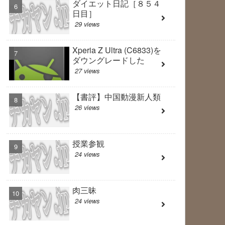
ダイエット日記［８５４
日目］
29 views
Xperia Z Ultra (C6833)を
ダウングレードした
27 views
【書評】中国動漫新人類
26 views
授業参観
24 views
肉三昧
24 views