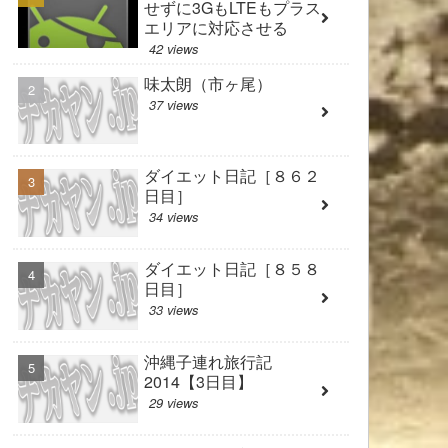
せずに3GもLTEもプラス
エリアに対応させる
42 views
味太朗（市ヶ尾）
37 views
ダイエット日記［８６２
日目］
34 views
ダイエット日記［８５８
日目］
33 views
沖縄子連れ旅行記
2014【3日目】
29 views