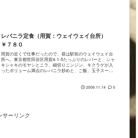
レバニラ定食（用賀：ウェイウェイ台所）
￥７８０
用賀の近くで仕事だったので、昼は駅前のウェイウェイ台
所へ。東京都世田谷区用賀4-1-5たっぷりのレバーと、シャ
キシャキのモヤシとニラ、細切りニンジン、キクラゲが入
ったボリューム満点のレバニラ炒めと、ご飯、玉子スー
プ、お新香、杏仁豆腐のセット。オレはやっぱり...
2009.11.14
0
ンサーリンク