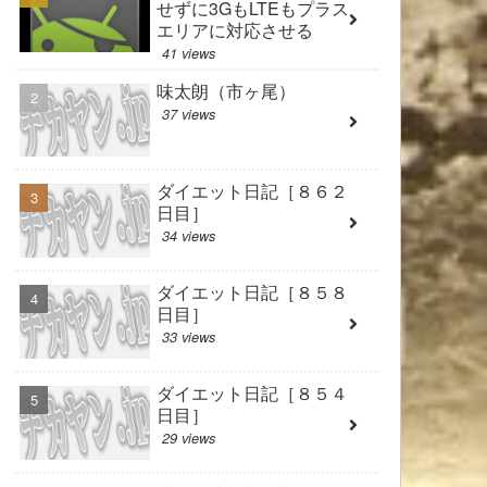
せずに3GもLTEもプラス
エリアに対応させる
41 views
味太朗（市ヶ尾）
37 views
ダイエット日記［８６２
日目］
34 views
ダイエット日記［８５８
日目］
33 views
ダイエット日記［８５４
日目］
29 views