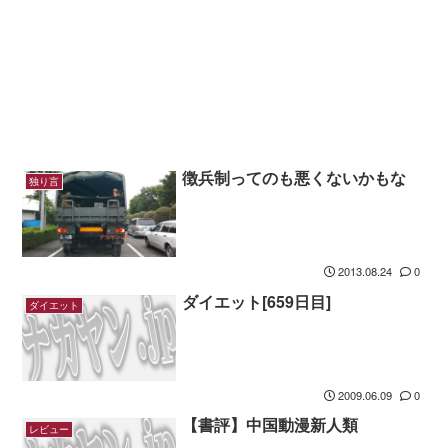
徴兵制ってのも悪くないかもな
独り言
2013.08.24
0
ダイエット[659日目]
ダイエット
2009.06.09
0
【書評】中国動漫新人類
レビュー