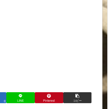
LINE
Pinterest
コピー
0