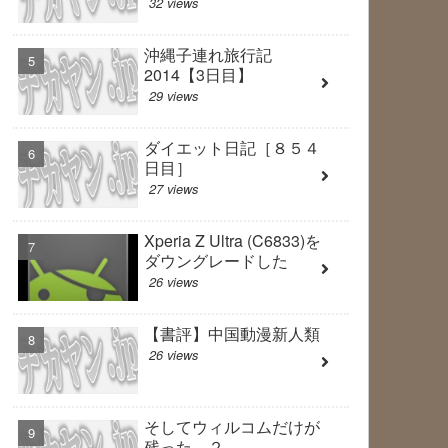
32 views
沖縄子連れ旅行記
2014【3日目】
29 views
ダイエット日記［８５４
日目］
27 views
Xperia Z Ultra (C6833)を
ダウングレードした
26 views
【書評】中国動漫新人類
26 views
そしてウィルコムだけが
残った ２