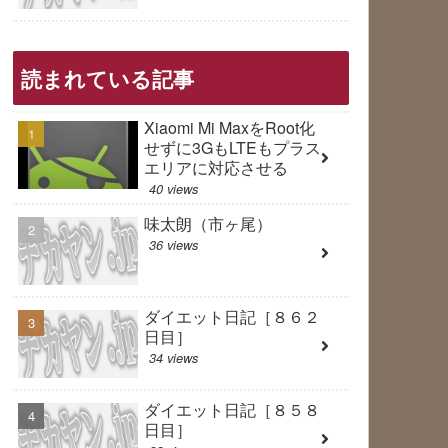
読まれている記事
Xiaomi Mi MaxをRoot化
せずに3GもLTEもプラス
エリアに対応させる
40 views
味太朗（市ヶ尾）
36 views
ダイエット日記［８６２
日目］
34 views
ダイエット日記［８５８
日目］