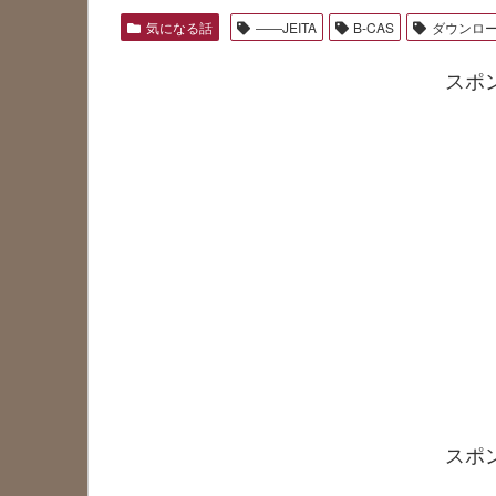
気になる話
――JEITA
B-CAS
ダウンロ
スポ
スポ