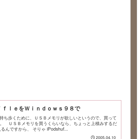
ｆｆｌｅをＷｉｎｄｏｗｓ９８で
持ち歩くために、ＵＳＢメモリが欲しいというので、買って
uffle。 ＵＳＢメモリを買うくらいなら、ちょっと上積みするだ
入るんですから、 そりゃ iPodshuf...
2005.04.10