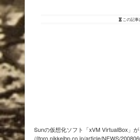
この記事
Sunの仮想化ソフト「xVM VirtualBo
//itpro.nikkeibp.co.jp/article/NEWS/20080