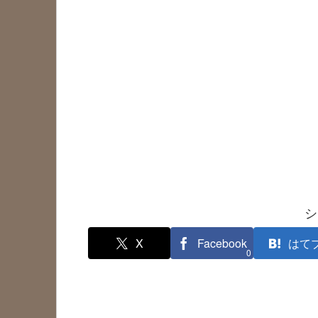
シ
X
Facebook
はて
0