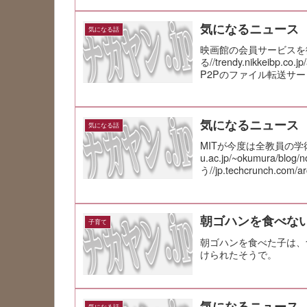
気になるニュース
気になる話
映画館の会員サービスを
る//trendy.nikkeibp.co
P2Pのファイル転送サービス「S
気になるニュース
気になる話
MITが今度は全教員の学術論
u.ac.jp/~okumura/
う//jp.techcrunch.com/ar
朝ゴハンを食べな
子育て
朝ゴハンを食べた子は、
けられたそうで。
気になるニュース
気になる話