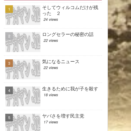
そしてウィルコムだけが残
った ２
24 views
ロングセラーの秘密の話
22 views
気になるニュース
22 views
生きるために我が子を殺す
18 views
ヤバさを増す民主党
17 views