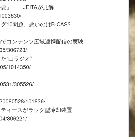
」――JEITAが見解
/1003830/
10問題。悪いのはB-CAS?
場でコンテンツ広域連携配信の実験
605/306723/
た“山ラジオ”
0605/1014350/
080531/305526/
ns/20080528/101836/
リティーズがラック型冷却装置
604/306221/