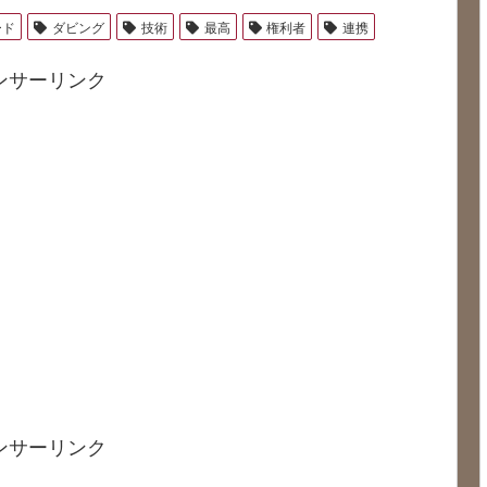
ード
ダビング
技術
最高
権利者
連携
ンサーリンク
ンサーリンク