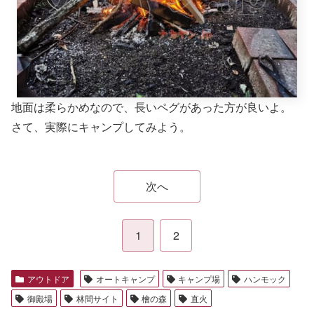
地面は柔らかめなので、長いペグがあった方が良いよ。
さて、実際にキャンプしてみよう。
次へ
1
2
アウトドア
オートキャンプ
キャンプ場
ハンモック
御殿場
林間サイト
檜の森
直火