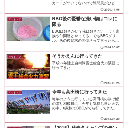
カートがついてないので隙間風がひど
い。TCタイプならスカートがあるが、重
2020.11.06
さが2.5倍くらいになってて、軽くて良
い！と思っていたメリットが台無しだ。
BBQ後の憂鬱な洗い物はコレに
アウトドア
ならば。作ってみるか。
限る
BBQは好きかい？俺は好きだ。 よく家
族や仲間達とやってる。でもBBQグリ
ル、あの後始末の面倒さって言ったらも
う、焦げ付いた脂、炭、気が重くなる。
2014.05.07
きっと、みんな苦労してるんじゃないだ
ろうか。みんなはどうやって綺麗にして
そうかえんに行ってきた
アウトドア
いるのかな。 洗剤とか...
平成27年陸上自衛隊富士総合火力演習に
行ってきた
2015.08.25
今年も高田橋に行ってきた
アウトドア
毎年のように行っている高田橋の泳げ鯉
のぼり相模川に、今年も気持ち良い天気
の中、8家族でBBQがてら行ってきた。
どの家族も慣れたもので、それぞれ2～
3,000円程度の食材と、飲み物持参という
2013.04.29
ルールで持ち寄るので、時間を合わせて
買い出ししたりと...
【2015】秋春冬キャンプのテン