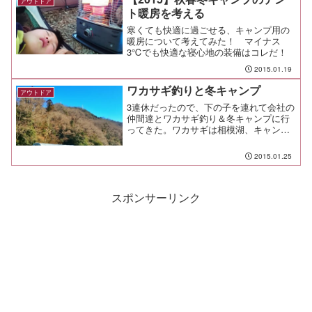
アウトドア
ト暖房を考える
寒くても快適に過ごせる、キャンプ用の
暖房について考えてみた！ マイナス
3℃でも快適な寝心地の装備はコレだ！
2015.01.19
ワカサギ釣りと冬キャンプ
アウトドア
3連休だったので、下の子を連れて会社の
仲間達とワカサギ釣り＆冬キャンプに行
ってきた。ワカサギは相模湖、キャンプ
はお馴染み道志の青根キャンプ場。釣れ
たかって？ それはもう。
2015.01.25
スポンサーリンク