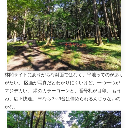
林間サイトにありがちな斜面ではなく、平地ってのがあり
がたい。 区画が写真だとわかりにくいけど、一つ一つが
マジデカい。 緑のカラーコーンと、番号札が目印。 もう
ね、広々快適。 車なら2～3台は停められるんじゃないの
かな。