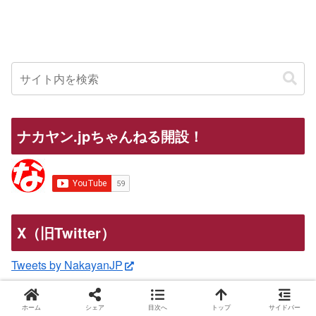
ナカヤン.jpちゃんねる開設！
X（旧Twitter）
Tweets by NakayanJP
カテゴリ別
ホーム
シェア
目次へ
トップ
サイドバー