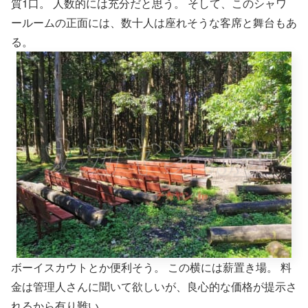
質1口。 人数的には充分だと思う。 そして、このシャワ
ールームの正面には、数十人は座れそうな客席と舞台もあ
る。
ボーイスカウトとか便利そう。 この横には薪置き場。 料
金は管理人さんに聞いて欲しいが、良心的な価格が提示さ
れるから有り難い。