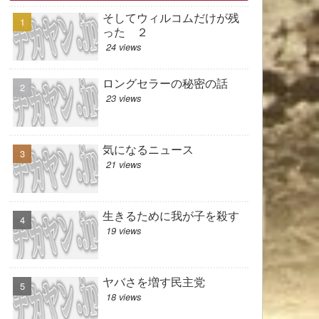
そしてウィルコムだけが残
った ２
24 views
ロングセラーの秘密の話
23 views
気になるニュース
21 views
生きるために我が子を殺す
19 views
ヤバさを増す民主党
18 views