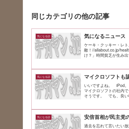
同じカテゴリの他の記事
気になるニュース
気になる話
ケーキ・クッキー・レト
敵！//allabout.co.jp/h
け？」時間貧乏が生み出す自
マイクロソフトも
気になる話
いいですよね。 iPod
マイクロソフトの社内で
そうです。 でも、良い
分...
安倍首相が民主党
気になる話
過去を忘れて言いたい放