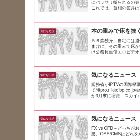
にバッサリ斬られるの
これでは。首相の答弁は
容を把握...
本の重みで床を抜
気になる話
５６歳独身、自宅には週
まけに、その重みで床が
け公務員重傷エロビデオ
ういう状況...
気になるニュース
気になる話
総務省がIPTVの国際標
て//itpro.nikkeibp.c
が3月末に増資、スカイパ
気になるニュース
気になる話
FX vs CFD～どっちがおトク?
築、OSS/CMSはどれを選ぶべきか