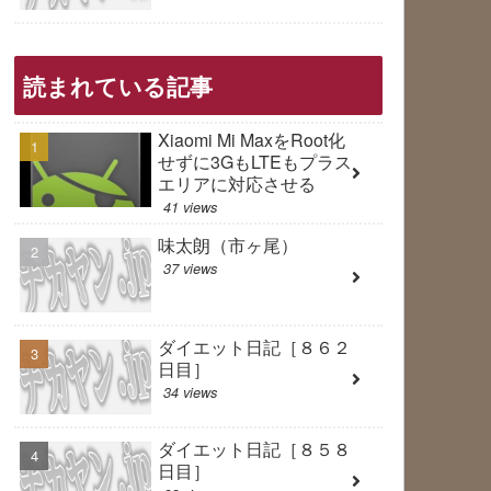
読まれている記事
Xiaomi Mi MaxをRoot化
せずに3GもLTEもプラス
エリアに対応させる
41 views
味太朗（市ヶ尾）
37 views
ダイエット日記［８６２
日目］
34 views
ダイエット日記［８５８
日目］