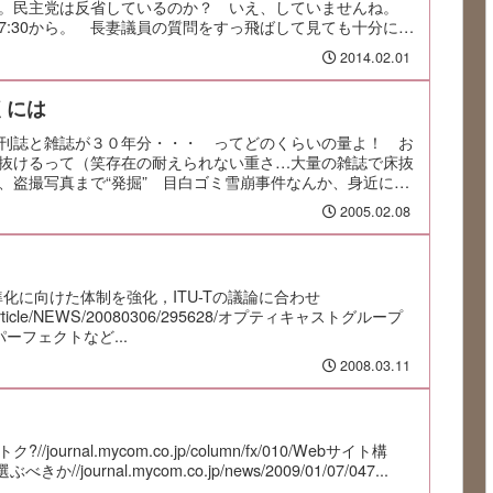
巻。民主党は反省しているのか？ いえ、していませんね。
7:30から。 長妻議員の質問をすっ飛ばして見ても十分に内
2014.02.01
くには
刊誌と雑誌が３０年分・・・ ってどのくらいの量よ！ お
抜けるって（笑存在の耐えられない重さ…大量の雑誌で床抜
、盗撮写真まで“発掘” 目白ゴミ雪崩事件なんか、身近にこ
2005.02.08
準化に向けた体制を強化，ITU-Tの議論に合わせ
o.jp/article/NEWS/20080306/295628/オプティキャストグループ
ーフェクトなど...
2008.03.11
//journal.mycom.co.jp/column/fx/010/Webサイト構
//journal.mycom.co.jp/news/2009/01/07/047...