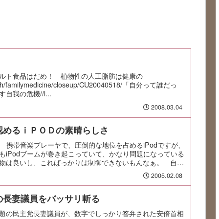
ルト食品はだめ！ 植物性の人工脂肪は健康の
ealth/familymedicine/closeup/CU20040518/「自分って誰だっ
我の危機//l...
2008.03.04
認めるｉＰＯＤの素晴らしさ
。 携帯音楽プレーヤで、圧倒的な地位を占めるiPodですが、
もiPodブームが巻き起こっていて、かなり問題になっている
物は良いし、こればっかりは制御できないもんなぁ。 自
2005.02.08
の長妻議員をバッサリ斬る
題の民主党長妻議員が、数字でしっかり答弁された安倍首相