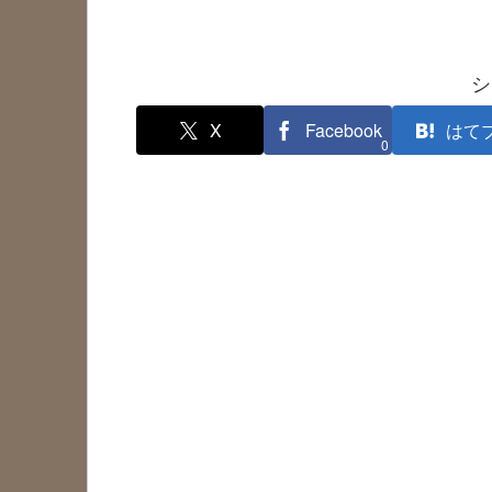
シ
X
Facebook
はて
0