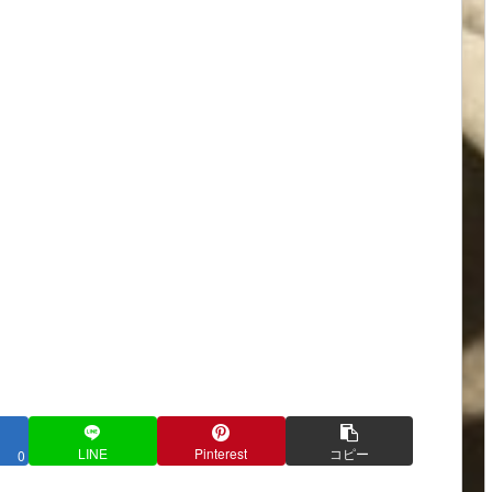
LINE
Pinterest
コピー
0