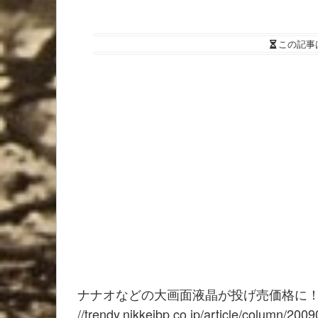
この記事
ナナオなどの大画面液晶が投げ売価格に
//trendy.nikkeibp.co.jp/article/column/20