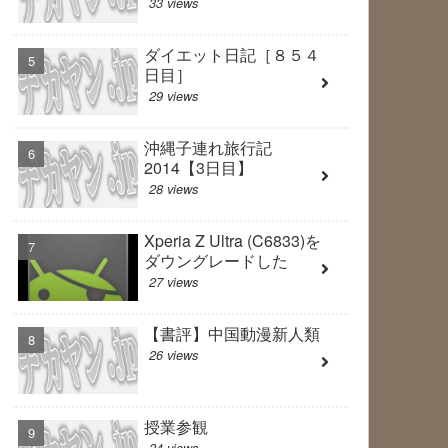
33 views
ダイエット日記［８５４
日目］
29 views
沖縄子連れ旅行記
2014【3日目】
28 views
Xperia Z Ultra (C6833)を
ダウングレードした
27 views
【書評】中国動漫新人類
26 views
授業参観
24 views