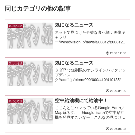
同じカテゴリの他の記事
気になるニュース
気になる話
ネットで見つけた奇妙な食べ物：画像ギ
ャラリ
ー//wiredvision.jp/news/200812/20081205
22.html緊急地震速報にも利用されるNEC
の海底ケーブルの中枢は山梨にあっ
2008.12.08
た//journal.mycom.co.jp...
気になるニュース
気になる話
タダ!? で無制限のオンラインバックアッ
プディス
ク//ascii.jp/elem/000/000/410/410135/
2009.04.20
空中給油機にて給油中！
気になる話
ここんとこハマっているGoogle Earth／
Map系ネタ。 Google Earthで空中給油
機を発見すごいなー こんなの見つける
奴もすごい。
2006.06.28