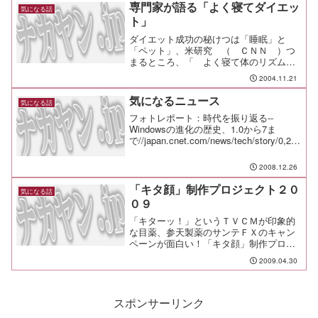
専門家が語る「よく寝てダイエッ
気になる話
ト」
ダイエット成功の秘けつは「睡眠」と
「ペット」、米研究 （ ＣＮＮ ）つ
まるところ、「 よく寝て体のリズムを
整えないと太るよ 」 という研究結果
2004.11.21
だけど、よくよく考えれば確かにその通
り。 ただ、アメリカ人のデブというの
気になるニュース
気になる話
は、日本人とは到底かけ離れ...
フォトレポート：時代を振り返る--
Windowsの進化の歴史、1.0から7ま
で//japan.cnet.com/news/tech/story/0,200
0056025,20385604,00.htm
2008.12.26
「キタ顔」制作プロジェクト２０
気になる話
０９
「キターッ！」というＴＶＣＭが印象的
な目薬、参天製薬のサンテＦＸのキャン
ペーンが面白い！「キタ顔」制作プロジ
ェクト２００９携帯かＰＣから「キター
2009.04.30
ッ！」って感じの顔画像を送ると、「キ
ターッ！」というキャプションとともに
手書きの似顔絵を作ってく...
スポンサーリンク