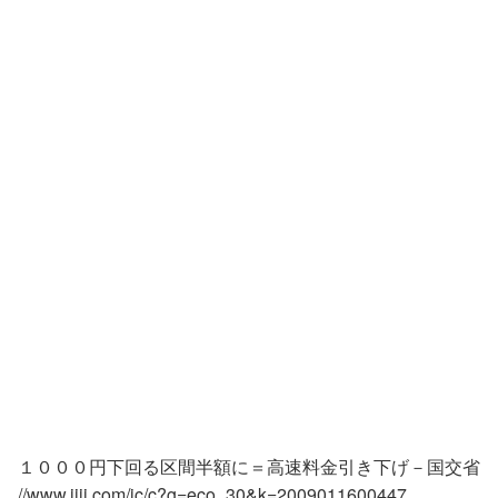
１０００円下回る区間半額に＝高速料金引き下げ－国交省
//www.jiji.com/jc/c?g=eco_30&k=2009011600447