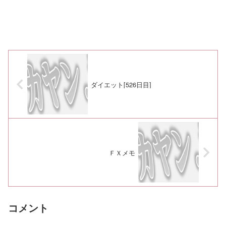
ダイエット[526日目]
ＦＸメモ
コメント