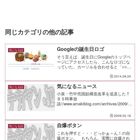
同じカテゴリの他の記事
Googleの誕生日ロゴ
気になる話
そう言えば、誕生日にGoogleのトップペ
ージにアクセスしたら、こんなロゴにな
っていた。カーソルを合わせると「○○さ
ん、誕生日おめでとう！」と表示されて
いる。あれ？Google+にも誕生日は登録
2014.09.24
していたんだっけか。なんか、嬉しいよ
気になるニュース
うな、そこ...
気になる話
小泉・竹中売国奴構造改革を追及したＴ
ＢＳ時事放
談//www.amakiblog.com/archives/2009/02
/15/#001359Google Earthで30億ドル相当
の財宝発見? 発掘をめぐって裁判
2009.02.16
に//journal.my...
自爆ボタン
気になる話
これを押すと・・・どっかぁ～ん！の自
爆ボタン。 もちろん、実際に自爆され