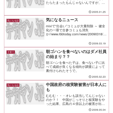
たらたまったもんじゃないんですが、コ
レがライブドア・デパートで売り出され
たところ大好評らしいです。自爆ボタン
2005.01.25
(2月中旬以降お届け）自爆ボタンDX 通常
版（4月上旬以降お...
気になるニュース
気になる話
mixiで“出会い”コミュが大量削除 ～ 健全
化の一環で古参コミュも消失
か//www.rbbtoday.com/news/20090318/58
715.html文科省に聞く、小中学校での携
帯電話「原則禁止」通知の理
2009.03.19
由//internet.w...
朝ゴハンを食べないのはダメ社員
子育て
の始まり？？
朝ゴハンを食べた子は、食べない子に比
べて成績が良くなる傾向が調査によって
裏付けられたそうで。
2005.02.23
中国政府の核実験被害が日本人に
気になる話
も
むむむ・・・オレも該当してんじゃない
のか？！ 中国がこっそりと核実験をや
った結果、広島の４倍以上の被害が出て
いて、少数民族のウイグル族が１２９万
2009.05.04
人死にそうになっていたり、日本の旅行