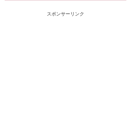
者２７万人も被害にあってる可能性があ
る、と。■中国核実験で１...
スポンサーリンク