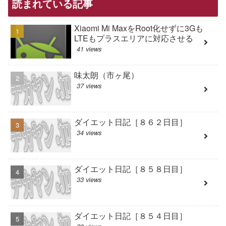
読まれている記事
Xiaomi Mi MaxをRoot化せずに3Gも
LTEもプラスエリアに対応させる
41 views
味太朗（市ヶ尾）
37 views
ダイエット日記［８６２日目］
34 views
ダイエット日記［８５８日目］
33 views
ダイエット日記［８５４日目］