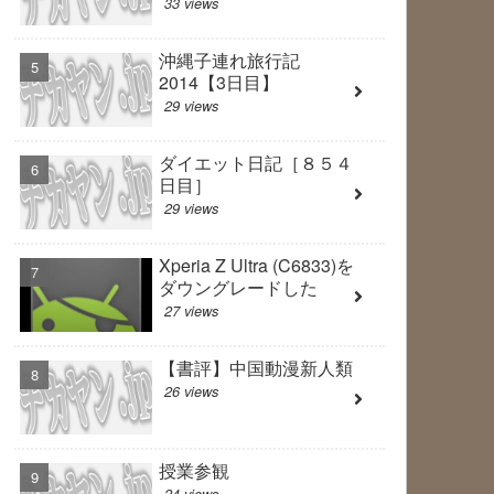
33 views
沖縄子連れ旅行記
2014【3日目】
29 views
ダイエット日記［８５４
日目］
29 views
Xperia Z Ultra (C6833)を
ダウングレードした
27 views
【書評】中国動漫新人類
26 views
授業参観
24 views