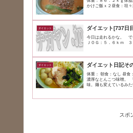
かけご飯ｘ２昼食：坦々
ダイエット[737日目
ダイエット
今日は走れるかな。 で
ＪＯＧ：５．６ｋｍ ３
ダイエット日記その
ダイエット
体重： 朝食：なし 昼食
濃厚なとんこつ味噌。 
味。麺も変えているみた
少々＆晩酌...
スポ