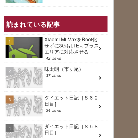
読まれている記事
Xiaomi Mi MaxをRoot化
せずに3GもLTEもプラス
エリアに対応させる
42 views
味太朗（市ヶ尾）
37 views
ダイエット日記［８６２
日目］
34 views
ダイエット日記［８５８
日目］