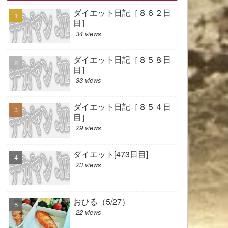
ダイエット日記［８６２日
目］
34 views
ダイエット日記［８５８日
目］
33 views
ダイエット日記［８５４日
目］
29 views
ダイエット[473日目]
23 views
おひる（5/27）
22 views