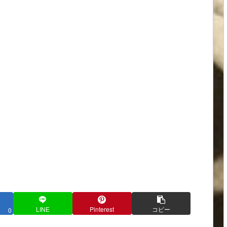
LINE
Pinterest
コピー
0