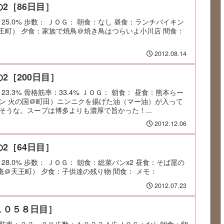
2［86日目］
率：25.0% 歩数： ＪＯＧ： 朝食：なし 昼食：ランチバイキン
＠天王町） 夕食：家族で焼鳥＠焼き鳥はつらいよ小川店 間食：
2012.08.14
2［200日目］
：23.3% 骨格筋率：33.4% ＪＯＧ： 朝食： 昼食：熊本らー
ーメン 火の国＠町田）ニンニクを揚げた油（マー油）が入って
そうな。スープは博多よりも濃厚で旨かった！...
2012.12.06
2［64日目］
率：28.0% 歩数： ＪＯＧ： 朝食：総菜パンx2 昼食：そば屋の
庵＠天王町） 夕食：子供達の残り物 間食： メモ：
2012.07.23
１０５８日目］
肪率：２２．０％歩数：１０２３４歩ＪＯＧ：なし朝食：卵