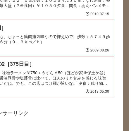
麺大盛（？＠荏田）￥１０５０夕食：間食：あんパンメモ：
2010.07.15
]
も、ちょっと筋肉痛気味なので抑えめで。歩数：５７４９歩
６分（９．３ｋｍ／ｈ）
2009.08.26
2［375日目］
：味噌ラーメン￥750＋うずら￥50（ほどが家＠保土ケ谷）
醤油豚骨や塩豚骨に比べて、ほんのりと甘みを感じる味噌
いだね。でも、この店はつけ麺が旨いな。 夕食：残り物
2013.05.30
ンサーリンク