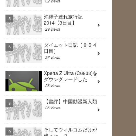
32 views
沖縄子連れ旅行記
2014【3日目】
29 views
ダイエット日記［８５４
日目］
27 views
Xperia Z Ultra (C6833)を
ダウングレードした
26 views
【書評】中国動漫新人類
26 views
そしてウィルコムだけが
残った ２