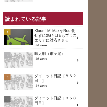
読まれている記事
Xiaomi Mi MaxをRoot化
せずに3GもLTEもプラス
エリアに対応させる
40 views
味太朗（市ヶ尾）
36 views
ダイエット日記［８６２
日目］
34 views
ダイエット日記［８５８
日目］