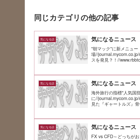
同じカテゴリの他の記事
気になるニュース
気になる話
"朝マック"に新メニュ
場//journal.mycom.c
スを発見？！//www.rbbtoda
気になるニュース
気になる話
海外旅行の指標"人気国
に//journal.mycom.c
見た『ギャートルズ』骨付き
気になるニュース
気になる話
FX vs CFD～どっちがおトク?