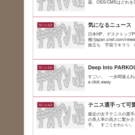
築、OSS/CMSはどれを選ぶべきか
気になるニュース
気になる話
日本HP、デスクトップ
種//japan.cnet.com/ne
旅立ち 宇宙でキラリ 町工場
Deep Into PARKO
気になる話
すごい。 一歩間違えれば死んでる。
a click away
テニス選手って可
気になる話
最近の女子テニスの選手
の美人率の高さに驚かさ
手。 すごくかわいい。
ーに傾倒してな...