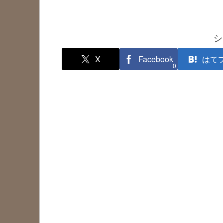
シ
X
Facebook
はて
0