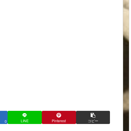
LINE
Pinterest
コピー
0