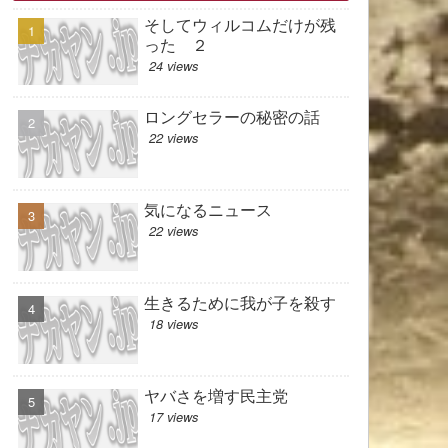
そしてウィルコムだけが残
った ２
24 views
ロングセラーの秘密の話
22 views
気になるニュース
22 views
生きるために我が子を殺す
18 views
ヤバさを増す民主党
17 views