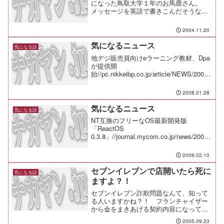
になった鳥取大学１年のお馬鹿さん。
えてみれば...
メッセージを英語で書きこんだそうなの
で、中学生程度の学力はあったようです
が、根本的な判断力に欠けていたようで
2004.11.20
すね。 彼の人生に幸あれ（笑ビンラー
ディン名でネットに爆破予...
気になるニュース
気になる話
地デジ販売員向けeラーニング教材、Dpa
が提供開
始//pc.nikkeibp.co.jp/article/NEWS/20080
128/292139/JCOM、VODのコンテンツを
2月に強化、吉本興業所属のタレントの公
2008.01.28
演映像を配信//itpr...
気になるニュース
気になる話
NT互換のフリーなOS最新開発版
「ReactOS
0.3.8」//journal.mycom.co.jp/news/2009/
02/06/019/ネット事件簿アクセスランキ
ング Top10 - 08年12月
2009.02.10
版//journal.mycom....
セブンイレブンで店開いたら死に
気になる話
ますよ？！
セブンイレブン詐欺問題なんて、知って
る人いますかね？！ フランチャイザー
から金をまきあげる契約内容になってい
て、裁判でも負けたりしている問題で
2005.09.23