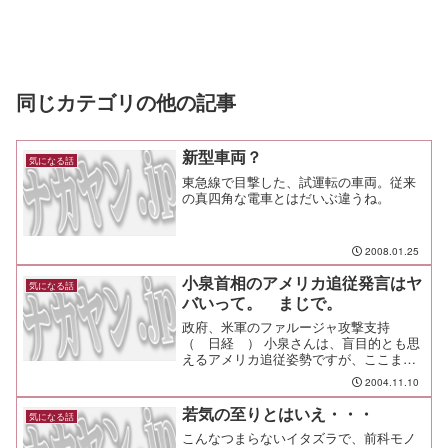
同じカテゴリの他の記事
新型車両？
気になる話
東急線で目撃した、試運転の車両。従来
の真四角な電車とはだいぶ違うね。
2008.01.25
小泉首相のアメリカ追従発言はヤ
気になる話
バいって。 まじで。
政府、米軍のファルージャ攻撃支持
（ 日経 ） 小泉さんは、盲目的とも思
えるアメリカ追従姿勢ですが、ここまで
いくとちょっとヤバい。 治安回復に必
2004.11.10
要？ そんなことは無い。 アメリカの
力技が、どれだけ状況を悪化させている
若気の至りとはいえ・・・
気になる話
のかわかっているはずなのに、何を考え
こんなつまらないイタズラで、前科モノ
ているんだろう。 自分の立場に置き換