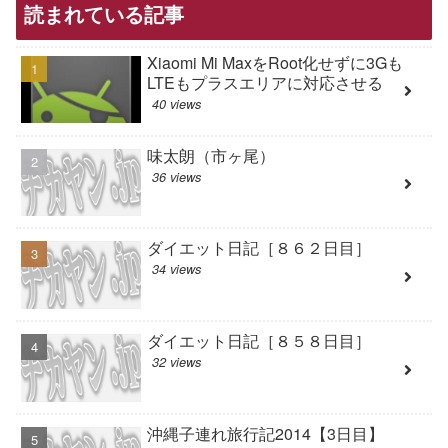
読まれている記事
Xiaomi Mi MaxをRoot化せずに3Gも
LTEもプラスエリアに対応させる
40 views
味太朗（市ヶ尾）
36 views
ダイエット日記［８６２日目］
34 views
ダイエット日記［８５８日目］
32 views
沖縄子連れ旅行記2014【3日目】