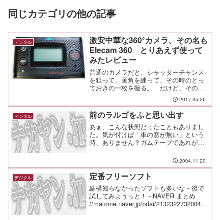
同じカテゴリの他の記事
激安中華な360°カメラ、その名も
デジタル
Elecam 360 とりあえず使って
みたレビュー
普通のカメラだと、シャッターチャンス
を狙って、画角を練って、その時のとっ
ておきの一枚を撮る。 だけど、その場
の雰囲気を残したくて360°カメラを買っ
2017.05.26
たので、充電している間に梱包から出し
たり、自転車のヘルメットに取り付けた
前のラルゴをふと思い出す
デジタル
りしたのが前回の開梱...
あぁ、こんな状態だったこともありまし
た。気が付けば「車の窓が無い」という
時、ありません？ガムテープであれが治
る （ デイリーポータルＺ ）
2004.11.20
定番フリーソフト
デジタル
結構知らなかったソフトも多いな～後で
試してみようっと！ - NAVER まとめ
//matome.naver.jp/odai/213232273200412
0001