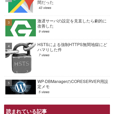
間だった
43 views
激遅サーバの設定を見直したら劇的に
改善した
9 views
HSTSによる強制HTTPS無間地獄にど
ハマりした件
7 views
WP-DBManagerのCORESERVER用設
定メモ
5 views
読まれている記事