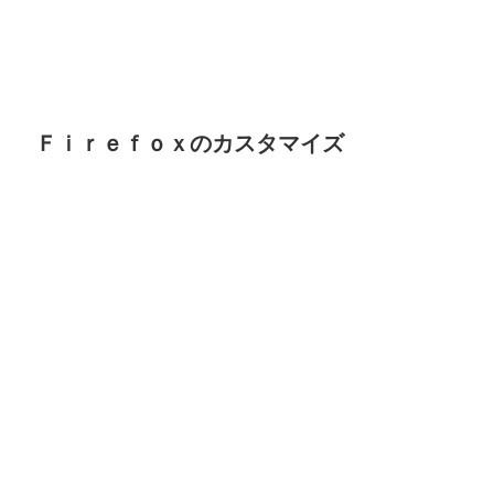
Ｆｉｒｅｆｏｘのカスタマイズ