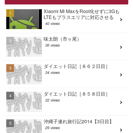
Xiaomi Mi MaxをRoot化せずに3Gも
LTEもプラスエリアに対応させる
40 views
味太朗（市ヶ尾）
36 views
ダイエット日記［８６２日目］
34 views
ダイエット日記［８５８日目］
32 views
沖縄子連れ旅行記2014【3日目】
29 views