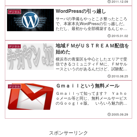
2011.12.09
WordPressの引っ越し
デジタル
サーバの準備もやっとこさ整ったところ
で、本家本丸WordPressの引っ越しだ。
ただし、最初から全部構築するんじゃな
くて、引っ越しするのであればプラグイ
2015.01.02
ンであっけないくらいに簡単に終わる。
OSのインストールから、試行錯誤しなが
地域ＦＭがＵＳＴＲＥＡＭ配信を
デジタル
らココまで来た...
始めた
横浜市の青葉区を中心としたエリアで受
信できるコミュニティＦＭに、ＦＭサル
ースというのがあるんだけど、試験配信
ではあるもののＵＳＴＲＥＡＭにＦＭサ
2010.08.25
ルースのチャンネルができていて配信を
始めていた。ラジオで声しか聞こえな
Ｇｍａｉｌという無料メール
デジタル
い、パーソナリティの素顔や...
Ｇｍａｉｌって知ってます？ Ｙａｈｏ
ｏメール等と同じ、無料メールサービス
のＧｏｏｇｌｅ版。 いろいろ魅力的な
ところがあるので、使ってみることにし
ました。
2005.09.29
スポンサーリンク