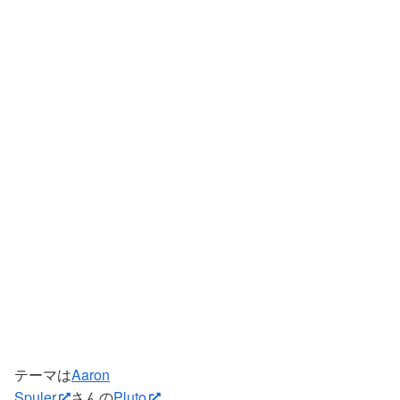
テーマは
Aaron
Spuler
さんの
Pluto
。