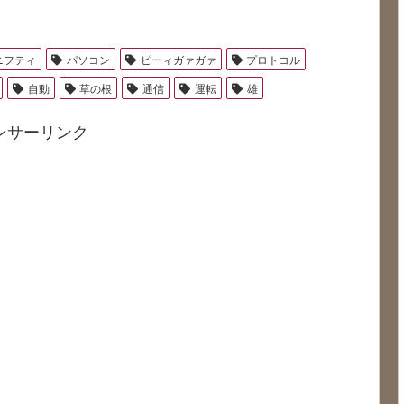
ニフティ
パソコン
ピーィガァガァ
プロトコル
自動
草の根
通信
運転
雄
ンサーリンク