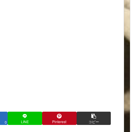
LINE
Pinterest
コピー
0