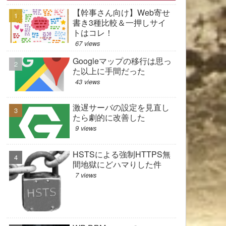
【幹事さん向け】Web寄せ
書き3種比較＆一押しサイ
トはコレ！
67 views
Googleマップの移行は思っ
た以上に手間だった
43 views
激遅サーバの設定を見直し
たら劇的に改善した
9 views
HSTSによる強制HTTPS無
間地獄にどハマりした件
7 views