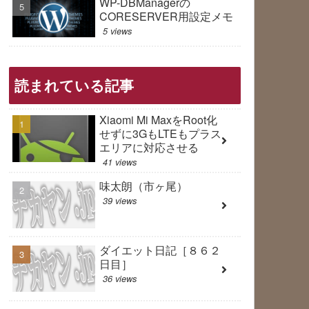
WP-DBManagerの
CORESERVER用設定メモ
5 views
読まれている記事
Xiaomi Mi MaxをRoot化
せずに3GもLTEもプラス
エリアに対応させる
41 views
味太朗（市ヶ尾）
39 views
ダイエット日記［８６２
日目］
36 views