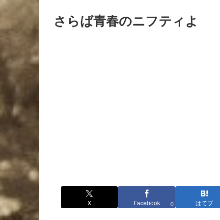
さらば青春のニフティよ
X
Facebook
はてブ
0