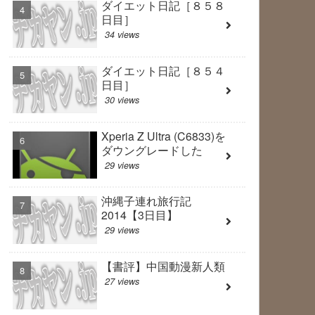
ダイエット日記［８５８
日目］
34 views
ダイエット日記［８５４
日目］
30 views
Xperia Z Ultra (C6833)を
ダウングレードした
29 views
沖縄子連れ旅行記
2014【3日目】
29 views
【書評】中国動漫新人類
27 views