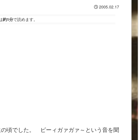
2005.02.17
は
約1分
で読めます。
生の頃でした。 ピーィガァガァ～という音を聞