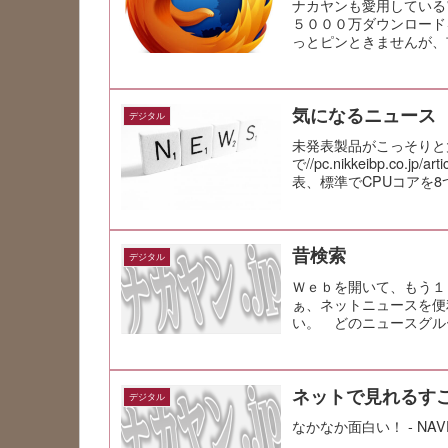
ナカヤンも愛用している
５０００万ダウンロード
っとピンときませんが、
でとうござい...
気になるニュース
デジタル
未発表製品がこっそりと大
で//pc.nikkeibp.co.j
表、標準でCPUコアを8つ搭載/
昔検索
デジタル
Ｗｅｂを開いて、もう１
ぁ、ネットニュースを便
い。 どのニュースグル
０１年当時のＷｅｂ...
ネットで見れるす
デジタル
なかなか面白い！ - NAVER ま