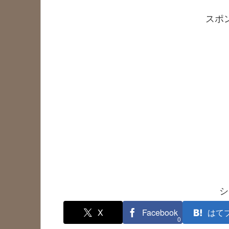
スポ
シ
X
Facebook
はて
0