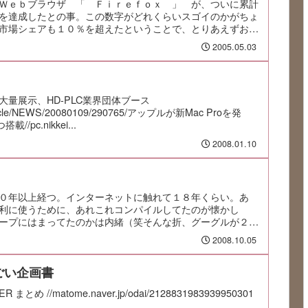
Ｗｅｂブラウザ 「 Ｆｉｒｅｆｏｘ 」 が、ついに累計
を達成したとの事。この数字がどれくらいスゴイのかがちょ
市場シェアも１０％を超えたということで、とりあえずおめ
2005.05.03
量展示、HD-PLC業界団体ブース
p/article/NEWS/20080109/290765/アップルが新Mac Proを発
/pc.nikkei...
2008.01.10
０年以上経つ。インターネットに触れて１８年くらい。あ
利に使うために、あれこれコンパイルしてたのが懐かし
ープにはまってたのかは内緒（笑そんな折、グーグルが２０
2008.10.05
ごい企画書
とめ //matome.naver.jp/odai/2128831983939950301