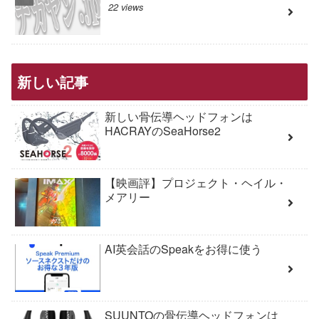
22 views
新しい記事
新しい骨伝導ヘッドフォンは
HACRAYのSeaHorse2
【映画評】プロジェクト・ヘイル・
メアリー
AI英会話のSpeakをお得に使う
SUUNTOの骨伝導ヘッドフォンは