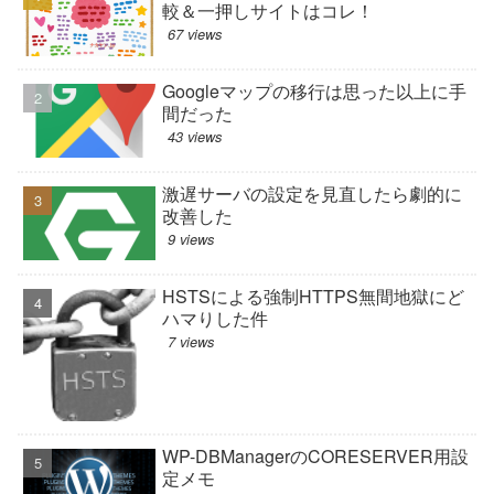
較＆一押しサイトはコレ！
67 views
Googleマップの移行は思った以上に手
間だった
43 views
激遅サーバの設定を見直したら劇的に
改善した
9 views
HSTSによる強制HTTPS無間地獄にど
ハマりした件
7 views
WP-DBManagerのCORESERVER用設
定メモ