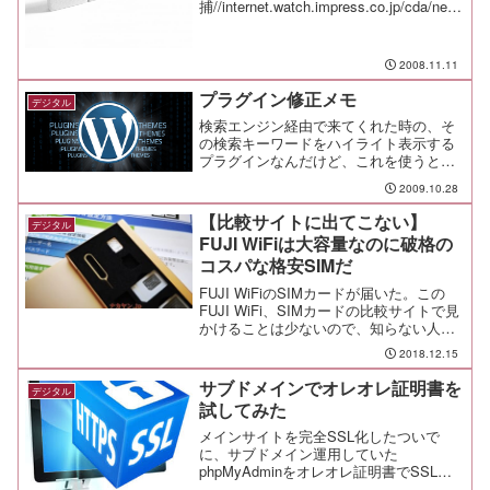
捕//internet.watch.impress.co.jp/cda/new
s/2008/11/10/21466.html＃チケット転売
ってやってる人も多いけど、逮捕されち
ゃヤバ...
2008.11.11
プラグイン修正メモ
デジタル
検索エンジン経由で来てくれた時の、そ
の検索キーワードをハイライト表示する
プラグインなんだけど、これを使うとエ
ラー表示が出るので修正したからメモし
2009.10.28
とく。Search Word Highlight for Mutibyte
これを使うと、get_...
【比較サイトに出てこない】
デジタル
FUJI WiFiは大容量なのに破格の
コスパな格安SIMだ
FUJI WiFiのSIMカードが届いた。この
FUJI WiFi、SIMカードの比較サイトで見
かけることは少ないので、知らない人も
多いだろうが、大容量を格安で使える凄
2018.12.15
いサービスだ。アフィリエイトとかやっ
てないから、比較サイトも扱わないんだ
サブドメインでオレオレ証明書を
デジタル
ろ...
試してみた
メインサイトを完全SSL化したついで
に、サブドメイン運用していた
phpMyAdminをオレオレ証明書でSSL化
したメモ。