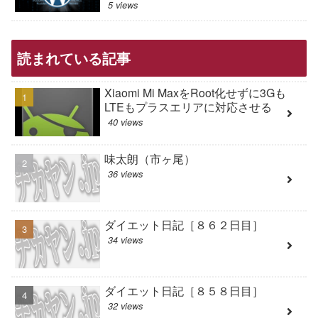
5 views
読まれている記事
Xiaomi Mi MaxをRoot化せずに3Gも
LTEもプラスエリアに対応させる
40 views
味太朗（市ヶ尾）
36 views
ダイエット日記［８６２日目］
34 views
ダイエット日記［８５８日目］
32 views