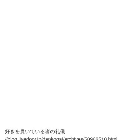
好きを貫いている者の礼儀
//blog.livedoor.jp/dankogai/archives/50962510.html