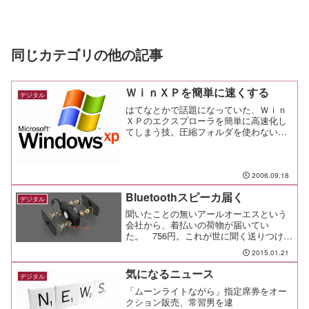
同じカテゴリの他の記事
ＷｉｎＸＰを簡単に速くする
デジタル
はてなとかで話題になっていた、Ｗｉｎ
ＸＰのエクスプローラを簡単に高速化し
てしまう技。圧縮フォルダを使わないよ
うにするとエクスプローラがキビキビ動
くこれ簡単なのに体感できるくらい変わ
る。 いいね！
2006.09.18
Bluetoothスピーカ届く
デジタル
聞いたことの無いアールオーエスという
会社から、着払いの荷物が届いてい
た。 756円。これが世に聞く送りつけ詐
欺か？こんな金額で？と思って警戒した
2015.01.21
ら、箱にNUDEAUDIOのロゴが。来たの
か。 ついに来たのか！
気になるニュース
デジタル
「ムーンライトながら」指定席券をオー
クション販売、常習男を逮