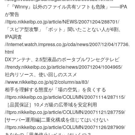
「『Winny』以外のファイル共有ソフトも危険」――IPA
が警告
//itpro.nikkeibp.co.jp/article/NEWS/20071204/288701/
「スピア型攻撃」「ボット」聞いたことない人が6割、
IPA調査
//internet.watch.impress.co.jp/cda/news/2007/12/04/17736.
html
DXアンテナ、2.5型液晶のポータブルワンセグテレビ
//trendy.nikkeibp.co.jp/article/news/20071204/1004965/
社内リソース、使い回しのススメ
//www.nikkeibp.co.jp/sj/2/column/aa/83/
相手を理解する態度が「場の空気」を良くする
//itpro.nikkeibp.co.jp/article/COLUMN/20071114/287115/
［品質保証］10メガ級の広帯域を安定利用
//itpro.nikkeibp.co.jp/article/COLUMN/20071121/287759/
[サーバー運用編]二重化構成を信じてはいけない
//itpro.nikkeibp.co.jp/article/COLUMN/20071126/287909/
あなたの「思考停止レベル」はいくつ？