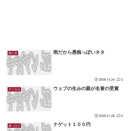
雨だから愚痴っぽいネタ
独り言
2009.10.24
2
ウェブの生みの親が名誉の受賞
デジタル
2005.01.28
0
ナゲット１００円
食べログ