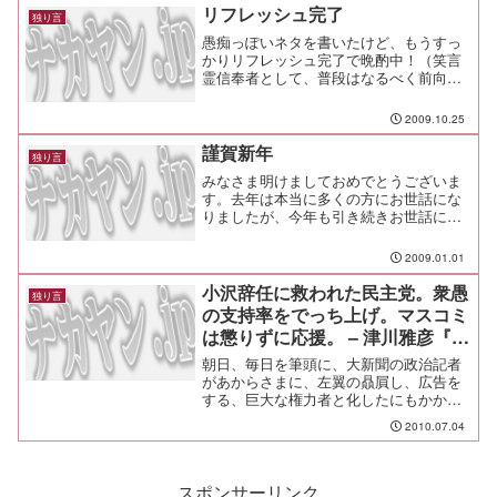
リフレッシュ完了
独り言
愚痴っぽいネタを書いたけど、もうすっ
かりリフレッシュ完了で晩酌中！（笑言
霊信奉者として、普段はなるべく前向き
なことをかくように心がけているんだけ
れども、さっきのエントリは物は試しと
2009.10.25
フォースの暗黒面を書いてみたわけ
だ。 でも、そんなのは銭湯に...
謹賀新年
独り言
みなさま明けましておめでとうございま
す。去年は本当に多くの方にお世話にな
りましたが、今年も引き続きお世話にな
ってしまう予定であるところが残念では
ありますが、懲りずにお付き合い頂けれ
2009.01.01
ばと思います。
小沢辞任に救われた民主党。衆愚
独り言
の支持率をでっち上げ。マスコミ
は懲りずに応援。 – 津川雅彦『遊
び』ぶろぐ ?サンタの隠れ家?
朝日、毎日を筆頭に、大新聞の政治記者
があからさまに、左翼の贔屓し、広告を
する、巨大な権力者と化したにもかかわ
らず、日本のジャーナリスト達に醒めて
2010.07.04
冷静な、インテリジェンスが機能して無
い。高校時代から新聞記者に憧れた、僕
には情けない。今後も、巨...
スポンサーリンク