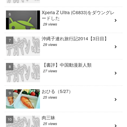
Xperia Z Ultra (C6833)をダウングレ
ードした
29 views
沖縄子連れ旅行記2014【3日目】
29 views
【書評】中国動漫新人類
27 views
おひる（5/27）
25 views
肉三昧
25 views