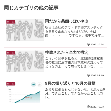
同じカテゴリの他の記事
雨だから愚痴っぽいネタ
独り言
明日は会社のアウトドア部アスレチック
＆ＢＢＱ企画だったわけだが。今は
雨 ・ ・ ・ ですなぁ。法事で帰省し
て￥１０００渋滞でクタクタになって帰
り、帰り道で雨が降り出したのを見て一
2009.10.24
気に不安になって他の人に電話して聞い
てみたら、朝は曇りだった...
拉致されたら全力で救え
独り言
こういう記事を見ると、北朝鮮拉致被害
者の救出に及び腰の日本政府の対応って
どうなのよ、って思ってしまうな。 金
払えば良いなんて言ってる民主党の小沢
だとか、拉致を認めなかった旧社会党の
2009.04.19
連中とかさ。米海軍特殊部隊、船長救出
＝海賊３人射殺、１人拘束...
9月の振り返りと10月の目標
独り言
あまり欲張るもんじゃないな、と思った9
月。できたこと、できなかったことはコ
レ。
2022.10.03