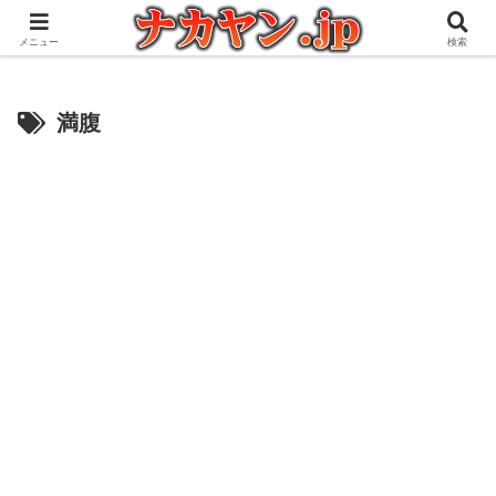
アウトドアとガジェット好きな管理人の愉快な日々を綴るブログ
メニュー
検索
満腹