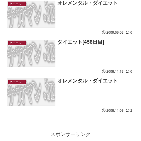
オレメンタル・ダイエット
ダイエット
2009.06.08
0
ダイエット[456日目]
ダイエット
2008.11.18
0
オレメンタル・ダイエット
ダイエット
2008.11.09
2
スポンサーリンク