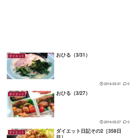
おひる（3/31）
ダイエット
2014.03.31
0
おひる（3/27）
ダイエット
2014.03.27
0
ダイエット日記その2［358日
ダイエット
目］