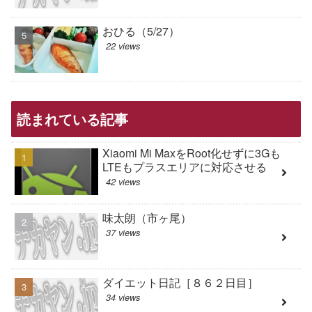
おひる（5/27）
22 views
読まれている記事
Xiaomi Mi MaxをRoot化せずに3Gも
LTEもプラスエリアに対応させる
42 views
味太朗（市ヶ尾）
37 views
ダイエット日記［８６２日目］
34 views