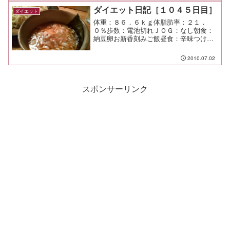
ダイエット日記［１０４５日目］
ダイエット
体重：８６．６ｋｇ体脂肪率：２１．
０％歩数：電池切れＪＯＧ：なし朝食：
納豆卵お新香刻みご飯昼食：辛味つけ麺
中盛（やすべえ＠渋谷）￥７２０夕食：
大船で呑み間食：メモ：呑んで上司にお
2010.07.02
もいっきり絡んでみた。 なんか納得い
かない話が多くてね。
スポンサーリンク