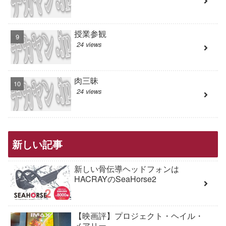
授業参観
24 views
肉三昧
24 views
新しい記事
新しい骨伝導ヘッドフォンは
HACRAYのSeaHorse2
【映画評】プロジェクト・ヘイル・
メアリー