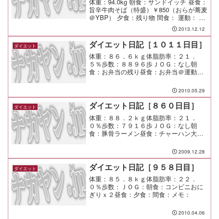
体重：94.0kg 朝食：サンドイッチ 昼食：
旨辛牛肉そば（特盛）￥850（おらが蕎麦
＠YBP） 夕食：残り物 間食： 運動： メ
モ：
2013.12.12
ダイエット日記［１０１１日目］
ダイエット
体重：８６．６ｋｇ体脂肪率：２１．
５％歩数：８８９６歩ＪＯＧ：なし朝
食：お弁当の残り昼食：お弁当＠運動会
夕食：友人宅で宴会間食：メモ：運動会
はすごい熱気で盛り上がった！ 天気も
2010.05.29
なんとか持ってくれて良かったなー
ダイエット日記［８６０日目］
ダイエット
体重：８８．２ｋｇ体脂肪率：２１．
０％歩数：７９１６歩ＪＯＧ：なし朝
食：豚骨ラーメン昼食：チャーハン大盛
（横濱屋）￥６８０夕食：仕事呑み間
食：メモ：朝から超コッテリ。
2009.12.28
ダイエット日記［９５８日目］
ダイエット
体重：８５．８ｋｇ体脂肪率：２２．
０％歩数：ＪＯＧ：朝食：コンビニおに
ぎりｘ２昼食：夕食：間食：メモ：
2010.04.06