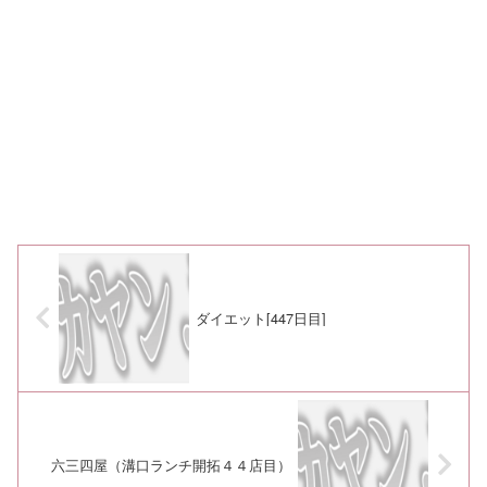
ダイエット[447日目]
六三四屋（溝口ランチ開拓４４店目）