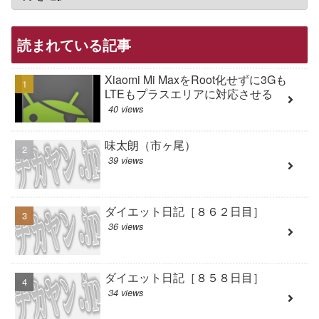
読まれている記事
Xiaomi Mi MaxをRoot化せずに3Gも
LTEもプラスエリアに対応させる
40 views
味太朗（市ヶ尾）
39 views
ダイエット日記［８６２日目］
36 views
ダイエット日記［８５８日目］
34 views