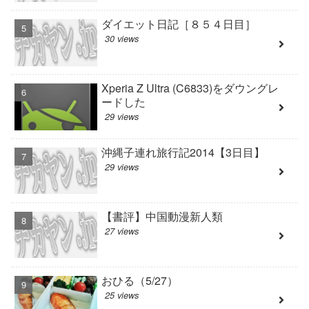
ダイエット日記［８５４日目］
30 views
Xperia Z Ultra (C6833)をダウングレ
ードした
29 views
沖縄子連れ旅行記2014【3日目】
29 views
【書評】中国動漫新人類
27 views
おひる（5/27）
25 views