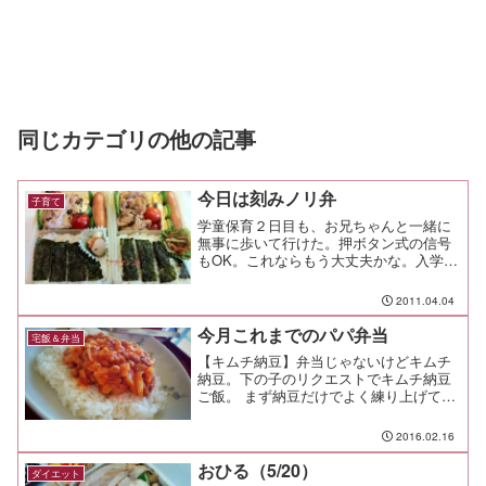
同じカテゴリの他の記事
今日は刻みノリ弁
子育て
学童保育２日目も、お兄ちゃんと一緒に
無事に歩いて行けた。押ボタン式の信号
もOK。これならもう大丈夫かな。入学式
まで後少し。ああ、パパは給食が待ち遠
しいよう。今日のお弁当は「ノリ弁の食
2011.04.04
べ方が分からない！ノリだけ全部取れち
ゃう」と言う下の子の話...
今月これまでのパパ弁当
宅飯＆弁当
【キムチ納豆】弁当じゃないけどキムチ
納豆。下の子のリクエストでキムチ納豆
ご飯。 まず納豆だけでよく練り上げて、
そこに細かく刻んだキムチ、ゴマ油、炒
り胡麻を加えてよく混ぜる。 最後に醤油
2016.02.16
で味を整えて出来上がりっ！ 分葱とか
あれば彩りが良かっ...
おひる（5/20）
ダイエット