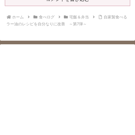
ホーム
食べログ
宅飯＆弁当
自家製食べる
ラー油のレシピを自分なりに改善 ～第7弾～