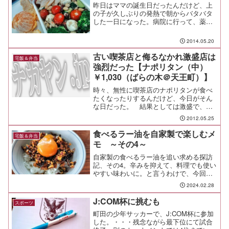
昨日はママの誕生日だったんだけど、上
の子が久しぶりの発熱で朝からバタバタ
した一日になった。病院に行って、薬を
もらって、家に上の子を送ったらスーパ
ーに行って、ゼリーやヨーグルトを買い
2014.05.20
込んで。でも、発熱と頭痛に襲われて食
欲も無い上の子が食べたが...
古い喫茶店と侮るなかれ激盛店は
宅飯＆弁当
強烈だった【ナポリタン（中）
￥1,030（ばらの木＠天王町）】
時々、無性に喫茶店のナポリタンが食べ
たくなったりするんだけど、今日がそん
な日だった。 結果としては激盛で、今
後数ヶ月はナポリタン絶ちしても良いと
2012.05.25
思わせる結果となったのだが。我が家は
子供もナポリタンが好きなので、弁当に
食べるラー油を自家製で楽しむメ
宅飯＆弁当
米の代わりにナポリタン満...
モ ～その4～
自家製の食べるラー油を追い求める探訪
記、その4。辛みを抑えて、料理でも使い
やすい味わいに。と言うわけで、今回分
をメモ。
2024.02.28
J:COM杯に挑むも
スポーツ
町田の少年サッカーで、J:COM杯に参加
した。・・・残念ながら最下位にて試合