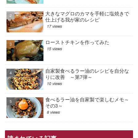
大きなマグロのカマを手軽に塩焼きで
仕上げる我が家のレシピ
17 views
ローストチキンを作ってみた
15 views
自家製食べるラー油のレシピを自分な
りに改善 ～第7弾～
10 views
食べるラー油を自家製で楽しむメモ～
その3～
8 views