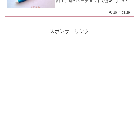
終了。別のトーナメントでは4位までいっ
たこともあるので、子供の試合というの
は集中力や気分を維持するのが難しいも
2014.03.29
のだと痛感したよ。それにしても、
J:COM杯って日本全...
スポンサーリンク