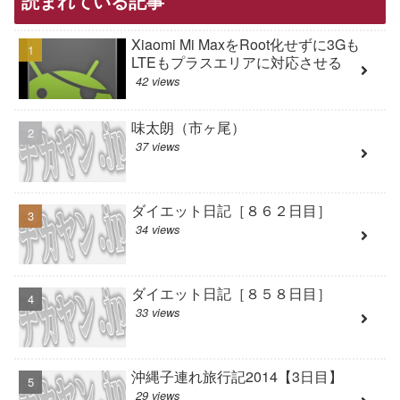
読まれている記事
Xiaomi Mi MaxをRoot化せずに3Gも
LTEもプラスエリアに対応させる
42 views
味太朗（市ヶ尾）
37 views
ダイエット日記［８６２日目］
34 views
ダイエット日記［８５８日目］
33 views
沖縄子連れ旅行記2014【3日目】
29 views