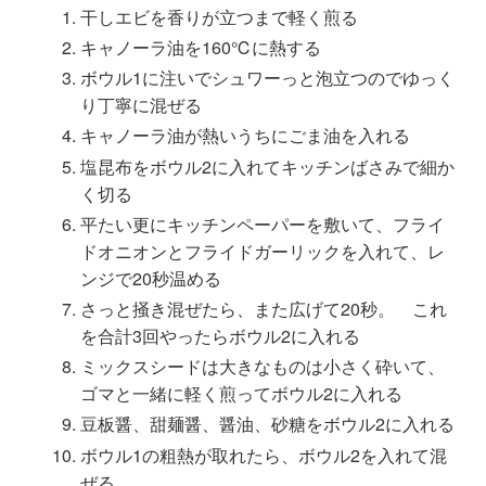
干しエビを香りが立つまで軽く煎る
キャノーラ油を160℃に熱する
ボウル1に注いでシュワーっと泡立つのでゆっく
り丁寧に混ぜる
キャノーラ油が熱いうちにごま油を入れる
塩昆布をボウル2に入れてキッチンばさみで細か
く切る
平たい更にキッチンペーパーを敷いて、フライ
ドオニオンとフライドガーリックを入れて、レ
ンジで20秒温める
さっと掻き混ぜたら、また広げて20秒。 これ
を合計3回やったらボウル2に入れる
ミックスシードは大きなものは小さく砕いて、
ゴマと一緒に軽く煎ってボウル2に入れる
豆板醤、甜麺醤、醤油、砂糖をボウル2に入れる
ボウル1の粗熱が取れたら、ボウル2を入れて混
ぜる