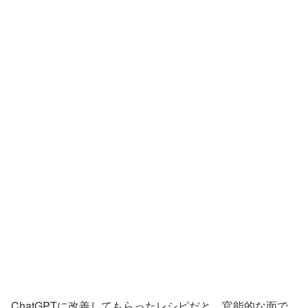
ChatGPTに改善してもらったレシピだと、官能的な面で