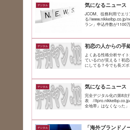
気になるニュース
デジタル
JCOM、役務利用でエリ
る//www.nikkeibp.c
ラン」申込件数が1100万件を
初恋の人からの手
デジタル
よくある性格分析サイト
ているのが笑える！初恋
にしてる？今でも長ズボ
い訳していた...
気になるニュース
デジタル
完全デジタル化の第8次
表 //itpro.nikkeibp.
全地帯』はなくなった」、専門
「海外ブランドノー
デジタル