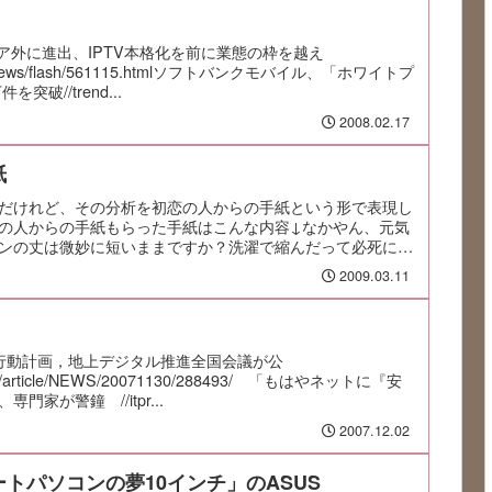
ア外に進出、IPTV本格化を前に業態の枠を越え
o.jp/news/flash/561115.htmlソフトバンクモバイル、「ホワイトプ
突破//trend...
2008.02.17
紙
だけれど、その分析を初恋の人からの手紙という形で表現し
の人からの手紙もらった手紙はこんな内容↓なかやん、元気
ンの丈は微妙に短いままですか？洗濯で縮んだって必死に言
2009.03.11
行動計画，地上デジタル推進全国会議が公
co.jp/article/NEWS/20071130/288493/ 「もはやネットに『安
家が警鐘 //itpr...
2007.12.02
トパソコンの夢10インチ」のASUS