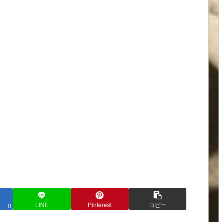
LINE
Pinterest
コピー
0