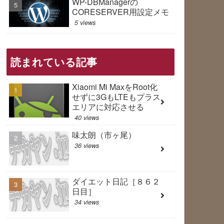
WP-DBManagerの
CORESERVER用設定メモ
5 views
読まれている記事
Xiaomi Mi MaxをRoot化
せずに3GもLTEもプラス
エリアに対応させる
40 views
味太朗（市ヶ尾）
36 views
ダイエット日記［８６２
日目］
34 views