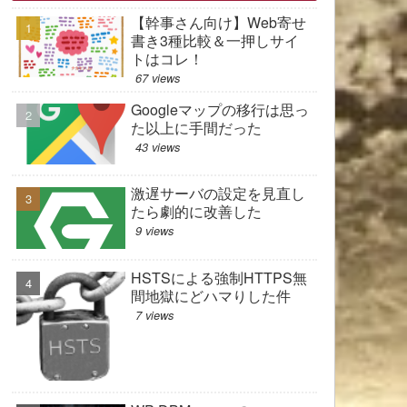
【幹事さん向け】Web寄せ
書き3種比較＆一押しサイ
トはコレ！
67 views
Googleマップの移行は思っ
た以上に手間だった
43 views
激遅サーバの設定を見直し
たら劇的に改善した
9 views
HSTSによる強制HTTPS無
間地獄にどハマりした件
7 views