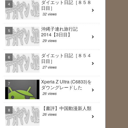
ダイエット日記［８５８
日目］
32 views
沖縄子連れ旅行記
2014【3日目】
29 views
ダイエット日記［８５４
日目］
27 views
Xperia Z Ultra (C6833)を
ダウングレードした
26 views
【書評】中国動漫新人類
26 views