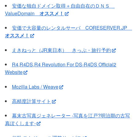
安価な独自ドメイン取得＋自由自在のＤＮＳ
ValueDomain
オススメ！
安価で大容量のレンタルサーバ CORESERVER.JP
オススメ！
えきねっと（JR東日本） きっぷ・旅行予約
R4,R4DS,R4 Revolution For DS-R4DS Official2
Website
Mozilla Labs / Weave
高精度計算サイト
幕末古写真ジェネレーター -写真を江戸?明治期の古写
真ぽくします-