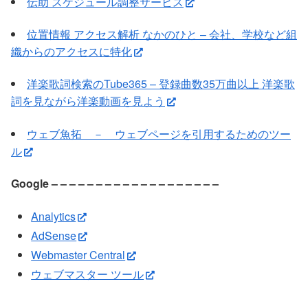
伝助 スケジュール調整サービス
位置情報 アクセス解析 なかのひと – 会社、学校など組
織からのアクセスに特化
洋楽歌詞検索のTube365 – 登録曲数35万曲以上 洋楽歌
詞を見ながら洋楽動画を見よう
ウェブ魚拓 － ウェブページを引用するためのツー
ル
Google – – – – – – – – – – – – – – – – – – –
Analytics
AdSense
Webmaster Central
ウェブマスター ツール