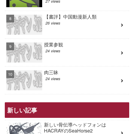
27 views
【書評】中国動漫新人類
26 views
授業参観
24 views
肉三昧
24 views
新しい記事
新しい骨伝導ヘッドフォンは
HACRAYのSeaHorse2