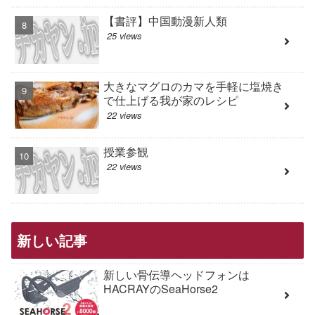
【書評】中国動漫新人類
25 views
大きなマグロのカマを手軽に塩焼き
で仕上げる我が家のレシピ
22 views
授業参観
22 views
新しい記事
新しい骨伝導ヘッドフォンは
HACRAYのSeaHorse2