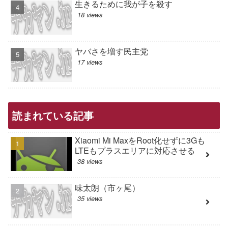
生きるために我が子を殺す
18 views
ヤバさを増す民主党
17 views
読まれている記事
Xiaomi Mi MaxをRoot化せずに3Gも
LTEもプラスエリアに対応させる
38 views
味太朗（市ヶ尾）
35 views