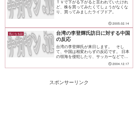
ＴＶで下がる下がると言われていたけれ
ど、株を買ってみたくてしょうがなくな
り、買ってみましたライブドア。
2005.02.14
台湾の李登輝氏訪日に対する中国
気になる話
の反応
台湾の李登輝氏が来日します。 そし
て、中国は相変わらずの反応です。 日本
の領海を侵犯したり、サッカーなどで日
本に対して侮辱を行ったり、海底資源の
2004.12.17
開発を進めたり、やりたい放題やってる
オマエラが文句言うな！って感じです
わ。 中国向けの援助なんてさっさと廃
止すりゃいいのに。
スポンサーリンク