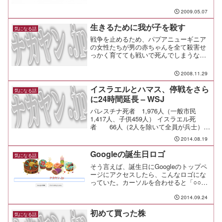
画案を公表 なぜ「20％ポイント還元」が
なくならないのか？――行動...
2009.05.07
生きるために我が子を殺す
気になる話
戦争を止めるため、パプアニューギニア
の女性たちが男の赤ちゃんを全て殺害せ
っかく育てても戦いで死んでしまうな
ら、産まれた瞬間に殺しても同じだし、
誰かを殺す事もないってことか。泣ける
2008.11.29
なぁ。
イスラエルとハマス、停戦をさら
気になる話
に24時間延長 – WSJ
パレスチナ死者 1,976人（一般市民
1,417人、子供459人） イスラエル死
者 66人（2人を除いて全員が兵士）ガ
ザ人口の0.1%が殺されたんだね。あまり
2014.08.19
にも一方的過ぎる。特に、500の輝く未来
が失われているなんて本当に悲しい。
Googleの誕生日ロゴ
気になる話
乳...
そう言えば、誕生日にGoogleのトップペ
ージにアクセスしたら、こんなロゴにな
っていた。カーソルを合わせると「○○さ
ん、誕生日おめでとう！」と表示されて
いる。あれ？Google+にも誕生日は登録
2014.09.24
していたんだっけか。なんか、嬉しいよ
初めて買った株
うな、そこ...
気になる話