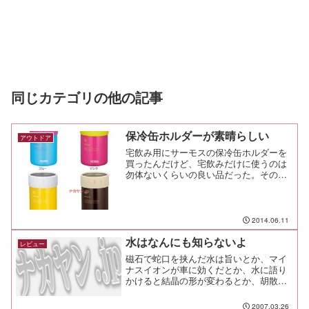
同じカテゴリの他の記事
保冷缶ホルダーが素晴らしい
アウトドア
宅飲み用にサーモスの保冷缶ホルダーを
買ったんだけど、宅飲みだけに使うのは
勿体ないくらいの良い品だった。その名
もＨＯＬ℃（ほーるど）。使ってみて初
めて気付いたことが、「ああ、オレは最
後の1cm、2～3口くらいがぬるいことが
気にくわなかったんだ...
2014.06.11
水はなんにも知らないよ
レビュー
磁石で蛇口を挟んだ水は旨いとか、マイ
ナスイオンが車に効くだとか、水に語り
かけると結晶の形が変わるとか、胡散臭
さ満載な情報をよく耳にする。そんなこ
とねーだろ！って思うんだけれど、信じ
2007.03.26