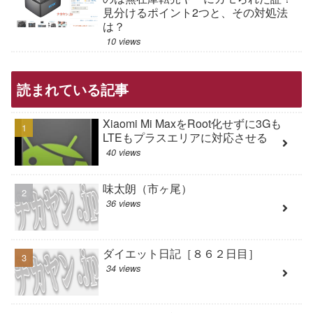
見分けるポイント2つと、その対処法
は？
10 views
読まれている記事
Xiaomi Mi MaxをRoot化せずに3Gも
LTEもプラスエリアに対応させる
40 views
味太朗（市ヶ尾）
36 views
ダイエット日記［８６２日目］
34 views