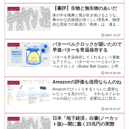
てる人は思い込みが捨てきれない。
【書評】生物と無生物のあいだ
レビュー
体の中を颯爽と風が吹き抜けるような、
爽やかな読後感が清々しい理系本。物理
的な意味での私達の「肉体」は、凄まじ
い勢いで常に入れ替わっている。
2007.10.07
バターベルクロックが届いたので
レビュー
早速バターを常温保存する
バターを常温保存してくれるという素敵
なアイテム、バターキーパーとかバター
ベルクロック（Butter Bell Crock）と呼ば
れるアイテムを買ったという話を書い
2014.02.20
た。
Amazonの評価も信用ならんのね
レビュー
Amazonでびっくりするくらいに露骨な
レビューを見かけた。 それもタイムセ
ールの品だったので、必要以上に目立っ
てしまって墓穴掘ったのか？
2015.07.07
日本「地下経済」白書(ノーカッ
レビュー
ト版)―闇に蠢く23兆円の実態