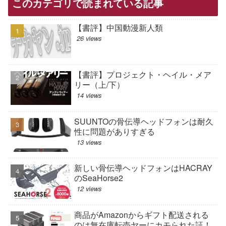
このカテゴリで読まれている記事
【書評】中国動漫新人類
26 views
【書評】プロジェクト・ヘイル・メア
リー（上/下）
14 views
SUUNTOの骨伝導ヘッドフォンは耐久
性に問題がありすぎる
13 views
新しい骨伝導ヘッドフォンはHACRAY
のSeaHorse2
12 views
商品がAmazonからギフト配送される
のは無在庫転売ヤーにカモられた証！