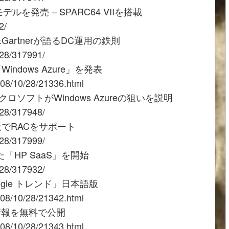
を発売 – SPARC64 VIIを搭載
2/
rtnerが語るDC運用の鉄則
028/317991/
dows Azure」を発表
008/10/28/21336.html
ソフトがWindows Azureの狙いを説明
028/317948/
でRACをサポート
028/317999/
HP SaaS」を開始
028/317932/
le トレンド」日本語版
008/10/28/21342.html
情報を無料で公開
008/10/28/21343.html