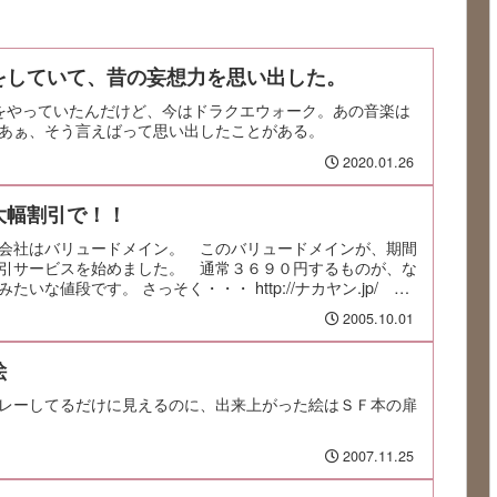
をしていて、昔の妄想力を思い出した。
をやっていたんだけど、今はドラクエウォーク。あの音楽は
あぁ、そう言えばって思い出したことがある。
2020.01.26
大幅割引で！！
会社はバリュードメイン。 このバリュードメインが、期間
引サービスを始めました。 通常３６９０円するものが、な
いな値段です。 さっそく・・・ http://ナカヤン.jp/
能です） を取得してしまいました...
2005.10.01
絵
レーしてるだけに見えるのに、出来上がった絵はＳＦ本の扉
2007.11.25