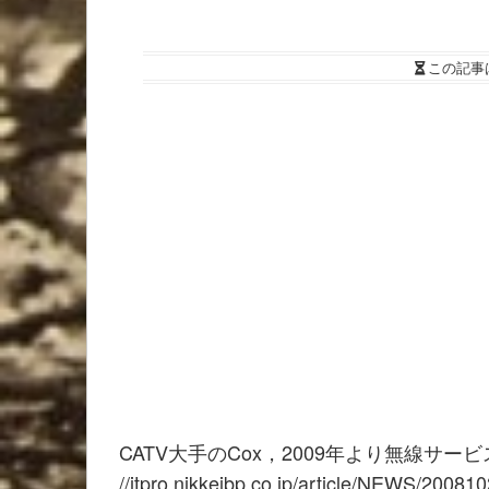
この記事
CATV大手のCox，2009年より無線サー
//itpro.nikkeibp.co.jp/article/NEWS/20081