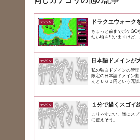
ドラクエウォーク
デジタル
ちょっと前までポケGO
幼い頃を思い出すけど、
日本語ドメインが
デジタル
私の独自ドメインの管理
限定の日本語ドメイン割
んと６６０円という冗談みた
（アクセスは数日後から可
１分で描くスゴイ
デジタル
こりゃすごい。雑にスプ
に使えそう。