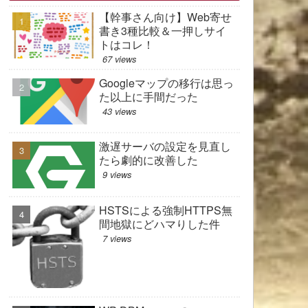
【幹事さん向け】Web寄せ
書き3種比較＆一押しサイ
トはコレ！
67 views
Googleマップの移行は思っ
た以上に手間だった
43 views
激遅サーバの設定を見直し
たら劇的に改善した
9 views
HSTSによる強制HTTPS無
間地獄にどハマりした件
7 views