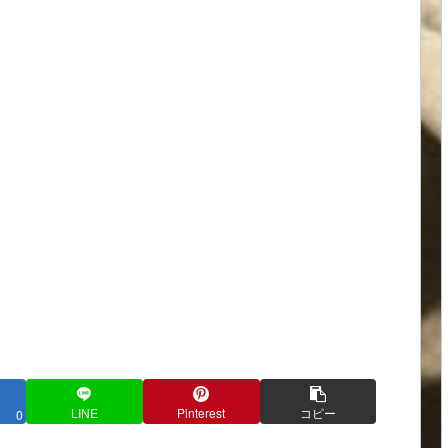
LINE
Pinterest
コピー
0