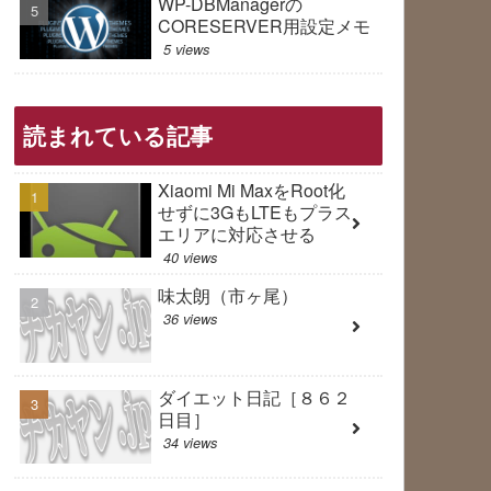
WP-DBManagerの
CORESERVER用設定メモ
5 views
読まれている記事
Xiaomi Mi MaxをRoot化
せずに3GもLTEもプラス
エリアに対応させる
40 views
味太朗（市ヶ尾）
36 views
ダイエット日記［８６２
日目］
34 views