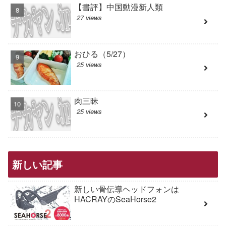
【書評】中国動漫新人類
27 views
おひる（5/27）
25 views
肉三昧
25 views
新しい記事
新しい骨伝導ヘッドフォンは
HACRAYのSeaHorse2