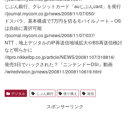
じぶん銀行、クレジットカード「auじぶんcard」を発行
//journal.mycom.co.jp/news/2008/11/07/050/
ドスパラ、基本構成で7万円を切るモバイルノート – OS
は自由に選択可能
//journal.mycom.co.jp/news/2008/11/07/037/
NTT，地上デジタルのIP再送信地域拡大やBS再送信検討
など明らかに
//itpro.nikkeibp.co.jp/article/NEWS/20081107/318816/
発売3日でハックされた？『ニンテンドーDSi』動画
//wiredvision.jp/news/200811/2008110619.html
デジタル
じぶん銀行
借り換え
送信
スポンサーリンク