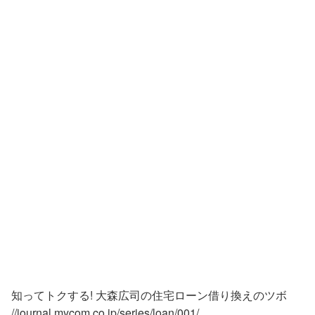
知ってトクする! 大森広司の住宅ローン借り換えのツボ
//journal.mycom.co.jp/series/loan/001/