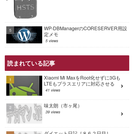
WP-DBManagerのCORESERVER用設
定メモ
5 views
読まれている記事
Xiaomi Mi MaxをRoot化せずに3Gも
LTEもプラスエリアに対応させる
41 views
味太朗（市ヶ尾）
39 views
ダイエット日記［８６２日目］