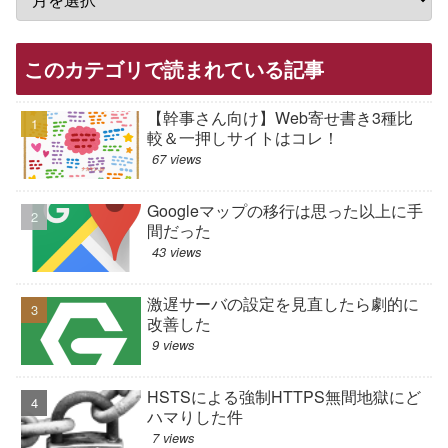
このカテゴリで読まれている記事
【幹事さん向け】Web寄せ書き3種比
較＆一押しサイトはコレ！
67 views
Googleマップの移行は思った以上に手
間だった
43 views
激遅サーバの設定を見直したら劇的に
改善した
9 views
HSTSによる強制HTTPS無間地獄にど
ハマりした件
7 views