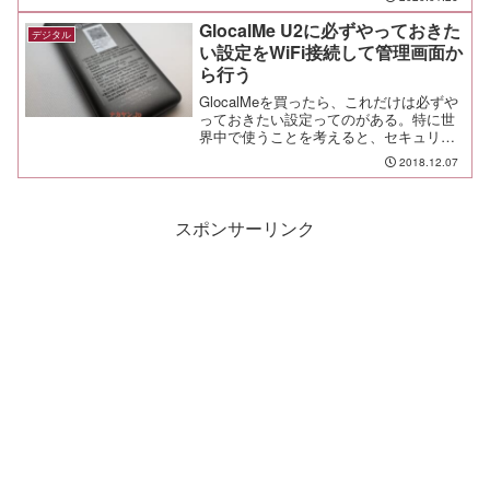
GlocalMe U2に必ずやっておきた
デジタル
い設定をWiFi接続して管理画面か
ら行う
GlocalMeを買ったら、これだけは必ずや
っておきたい設定ってのがある。特に世
界中で使うことを考えると、セキュリテ
ィ面はしっかりやっておきたいところ。
2018.12.07
見知らぬ土地で、トラブルに巻き込まれ
たりしたら面倒でしょ。
スポンサーリンク