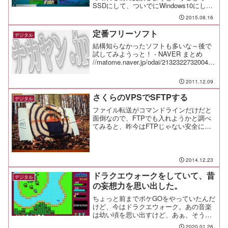
SSDにして、ついでにWindows10にして
みたのでメモ。それにしても、前後の落
2015.08.16
差が激しすぎてもうびっくり。
定番フリーソフト
デジタル
結構知らなかったソフトも多いな～後で
試してみようっと！ - NAVER まとめ
//matome.naver.jp/odai/213232273200412
0001
2011.12.09
さくらのVPSでSFTPする
デジタル
ファイル転送がコマンドラインだけだと
面倒なので、FTPでも入れようかと調べ
てみると、昨今はFTPじゃない安全にフ
ァイル転送ができる仕組みがあるんだ
ね。せっかく鍵認証とか新しい仕組みで
作っているんだから、FTPもSSHベース
でやることにしよう...
2014.12.23
ドラクエウォークをしていて、昔
デジタル
の妄想力を思い出した。
ちょっと前までポケGOをやっていたんだ
けど、今はドラクエウォーク。あの音楽
は幼い頃を思い出すけど、あぁ、そう言
えばって思い出したことがある。
2020.01.26