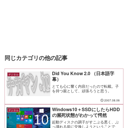
同じカテゴリの他の記事
Did You Know 2.0 （日本語字
デジタル
幕）
とても心に響く内容だったので転載。子
を持つ親として、頑張ろうと思う。
2007.08.06
Windows10＋SSDにしたらHDD
デジタル
の瀕死状態がわかって愕然
起動ディスクの調子がすこぶる悪く、ぶ
っ壊れる前に交換しようということで