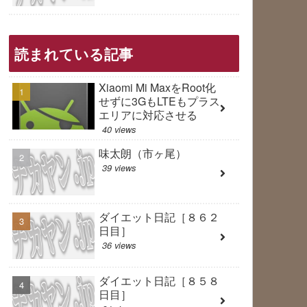
読まれている記事
Xiaomi Mi MaxをRoot化
せずに3GもLTEもプラス
エリアに対応させる
40 views
味太朗（市ヶ尾）
39 views
ダイエット日記［８６２
日目］
36 views
ダイエット日記［８５８
日目］