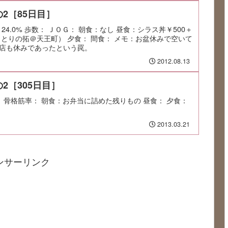
2［85日目］
：24.0% 歩数： ＪＯＧ： 朝食：なし 昼食：シラス丼￥500＋
きとりの拓＠天王町） 夕食： 間食： メモ：お盆休みで空いて
店も休みであったという罠。
2012.08.13
2［305日目］
率： 骨格筋率： 朝食：お弁当に詰めた残りもの 昼食： 夕食：
2013.03.21
ンサーリンク