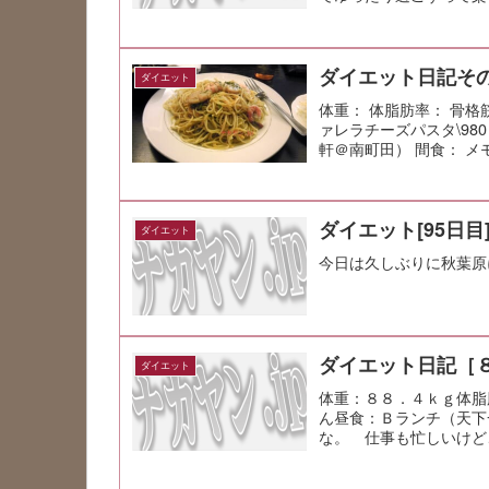
ダイエット日記その
ダイエット
体重： 体脂肪率： 骨格
ァレラチーズパスタ\98
軒＠南町田） 間食： メ
ダイエット[95日目
ダイエット
今日は久しぶりに秋葉原
ダイエット日記［
ダイエット
体重：８８．４ｋｇ体脂
ん昼食：Ｂランチ（天下
な。 仕事も忙しいけど
Ｂでの振る舞...