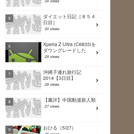
34 views
ダイエット日記［８５４
日目］
30 views
Xperia Z Ultra (C6833)を
ダウングレードした
29 views
沖縄子連れ旅行記
2014【3日目】
29 views
【書評】中国動漫新人類
27 views
おひる（5/27）
25 views