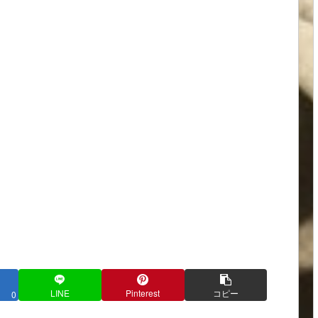
LINE
Pinterest
コピー
0