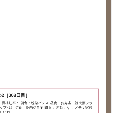
2［308日目］
率： 骨格筋率： 朝食：総菜パン×2 昼食：お弁当（鯵大葉フラ
プ×2） 夕食：晩酌＠自宅 間食： 運動：なし メモ：家族
しいね。