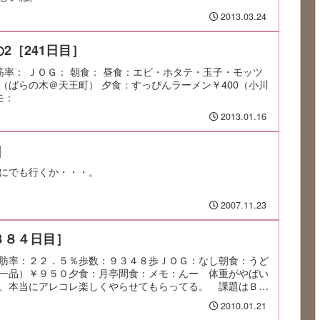
2013.03.24
2［241日目］
筋率： ＪＯＧ： 朝食： 昼食：エビ・ホタテ・玉子・モッツ
0（ばらの木＠天王町） 夕食：すっぴんラーメン￥400（小川
モ：
2013.01.16
]
にでも行くか・・・。
2007.11.23
８８４日目］
肪率：２２．５％歩数：９３４８歩ＪＯＧ：なし朝食：うど
一品）￥９５０夕食：月亭間食：メモ：んー 体重がやばい
、本当にアレコレ楽しくやらせてもらってる。 課題はＢ２
2010.01.21