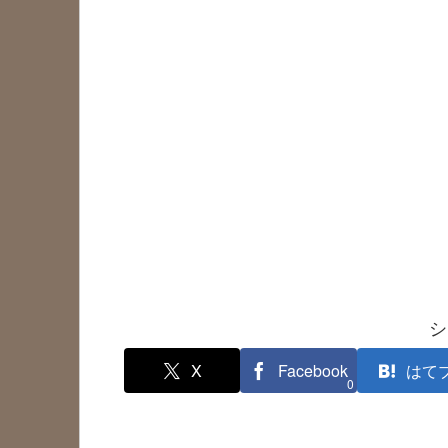
シ
X
Facebook
はて
0