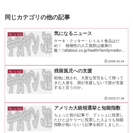
同じカテゴリの他の記事
気になるニュース
気になる話
ケーキ・クッキー・レトルト食品はだ
め！ 植物性の人工脂肪は健康の
敵！//allabout.co.jp/health/familymedicine
/closeup/CU20040518/「自分って誰だっ
け？」時間貧乏が生み出す自我の危
2008.03.04
機//l...
残留孤児への支援
気になる話
戦地に残され、大変な苦労をして帰って
きた人達を、国が支援しないで誰が支援
すると言うのか。
2005.07.06
アメリカ大統領選挙と知能指数
気になる話
ちょっと前の記事で、ブッシュに投票し
たひとはケリーに投票した人よりも知能
指数が低いという記事を紹介しました
が、あれは実はでっち上げだったそう