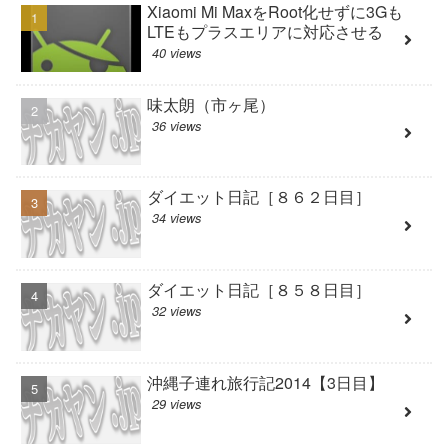
Xiaomi Mi MaxをRoot化せずに3Gも
LTEもプラスエリアに対応させる
40 views
味太朗（市ヶ尾）
36 views
ダイエット日記［８６２日目］
34 views
ダイエット日記［８５８日目］
32 views
沖縄子連れ旅行記2014【3日目】
29 views