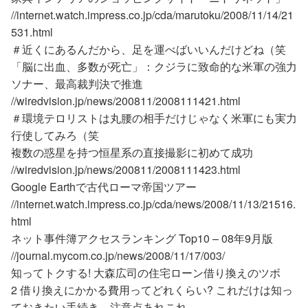
//internet.watch.impress.co.jp/cda/marutoku/2008/11/14/21
531.html
＃近くにあるんだから、足を運べばいいんだけどね（笑
「脳に出血、多数が死亡」：クジラに致命的な米軍の強力
ソナー、最高裁判決で推進
//wiredvision.jp/news/200811/2008111421.html
＃環境テロリストは丸腰の相手だけじゃなく米軍にも実力
行使してみろ（笑
複数の惑星を持つ恒星系の直接撮影に初めて成功
//wiredvision.jp/news/200811/2008111423.html
Google Earthで古代ローマ帝国ツアー
//internet.watch.impress.co.jp/cda/news/2008/11/13/21516.
html
ネット事件簿アクセスランキング Top10 – 08年9月版
//journal.mycom.co.jp/news/2008/11/17/003/
知ってトクする! 大森広司の住宅ローン借り換えのツボ
2 借り換えにかかる費用ってどれくらい? これだけは知っ
ておきたい手続き、注意点あれこれ