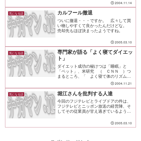
で。 年収をもとに割り出したものだそ
2004.11.14
うな。 ただ、このでっち上げには、多
くの人がひっかかった。 実は、そこに
カルフール撤退
気になる話
大きな問題が潜んでいたという分析が出
ついに撤退・・・ですか。 広々して買
ている。 人種性...
い物しやすくて良かったんだけどな。
売却先もほぼ決まったようですね。
2005.03.10
専門家が語る「よく寝てダイエッ
気になる話
ト」
ダイエット成功の秘けつは「睡眠」と
「ペット」、米研究 （ ＣＮＮ ）つ
まるところ、「 よく寝て体のリズムを
整えないと太るよ 」 という研究結果
2004.11.21
だけど、よくよく考えれば確かにその通
り。 ただ、アメリカ人のデブというの
堀江さんを批判する人達
気になる話
は、日本人とは到底かけ離れ...
今回のフジテレビとライブドアの件は、
フジテレビとニッポン放送の経営陣、そ
してその従業員が甘え過ぎているように
思えてならない。 何の根拠も裏付けも
無いことを、自分たちで勝手にルールだ
2005.03.10
と思っていたんじゃないかと。