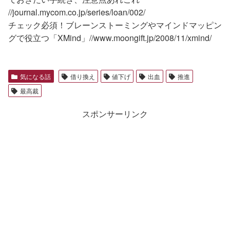
//journal.mycom.co.jp/series/loan/002/
チェック必須！ブレーンストーミングやマインドマッピン
グで役立つ「XMind」//www.moongift.jp/2008/11/xmind/
気になる話
借り換え
値下げ
出血
推進
最高裁
スポンサーリンク