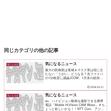
同じカテゴリの他の記事
気になるニュース
気になる話
最大の防御策は篭城＆マスク実は役に立
たない「うがい」どうなる？光ファイバ
の1分岐貸し議論JCOM、1月末の総加入
者数は280万件、デジタル化率は68％に
NHKと民放事業者各社，6月2日にダビン
2008.02.21
グ10を無料デジタル放送で導入へ内部統
制が迫る多...
気になるニュース
気になる話
au、ハイビジョン動画を撮影できる携帯
電話「Mobile Hi-Vision CAM Wooo」＃ち
ょっと欲しいかも！！NTT Com、アジア