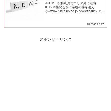
JCOM、役務利用でエリア外に進出、
IPTV本格化を前に業態の枠を越え
る//www.nikkeibp.co.jp/news/flash/56111
5.htmlソフトバンクモバイル、「ホワイ
トプラン」申込件数が1100万件を突
破//trend...
2008.02.17
スポンサーリンク