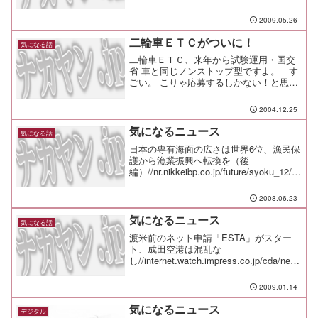
域内を結ぶ海底ケーブル「Asia-Pacific
Gateway」をあらたに建設＃もうちょっ
2009.05.26
と先ま...
二輪車ＥＴＣがついに！
気になる話
二輪車ＥＴＣ、来年から試験運用・国交
省 車と同じノンストップ型ですよ。 す
ごい。 こりゃ応募するしかない！と思っ
たら、バイクが無いんだった・・・ 買
うか？
2004.12.25
気になるニュース
気になる話
日本の専有海面の広さは世界6位、漁民保
護から漁業振興へ転換を（後
編）//nr.nikkeibp.co.jp/future/syoku_12/タ
スポを使ってはいけない
人々//www.nikkeibp.co.jp/sj/2/column/ea/.
2008.06.23
..
気になるニュース
気になる話
渡米前のネット申請「ESTA」がスター
ト、成田空港は混乱な
し//internet.watch.impress.co.jp/cda/new
s/2009/01/13/22071.html
2009.01.14
気になるニュース
デジタル