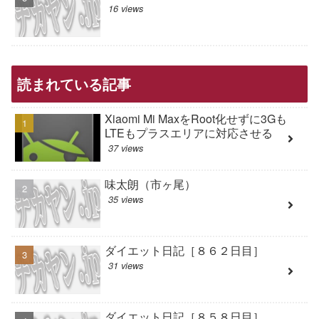
16 views
読まれている記事
Xiaomi Mi MaxをRoot化せずに3Gも
LTEもプラスエリアに対応させる
37 views
味太朗（市ヶ尾）
35 views
ダイエット日記［８６２日目］
31 views
ダイエット日記［８５８日目］